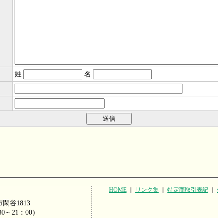
姓
名
HOME
｜
リンク集
｜
特定商取引表記
｜
市閑谷1813
：30～21：00）