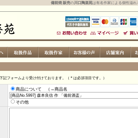
備前焼 販売
の
川口陶楽苑
は有名作家による個性溢れ
下記フォームより受け付けております。（ * は必須項目です。）
商品について （→商品名
その他