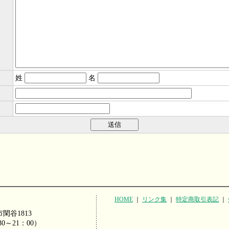
姓
名
HOME
｜
リンク集
｜
特定商取引表記
｜
市閑谷1813
：30～21：00）