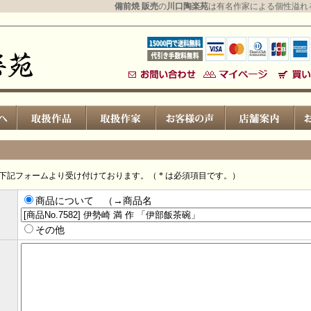
備前焼 販売
の
川口陶楽苑
は有名作家による個性溢れ
下記フォームより受け付けております。（ * は必須項目です。）
商品について （→商品名
その他