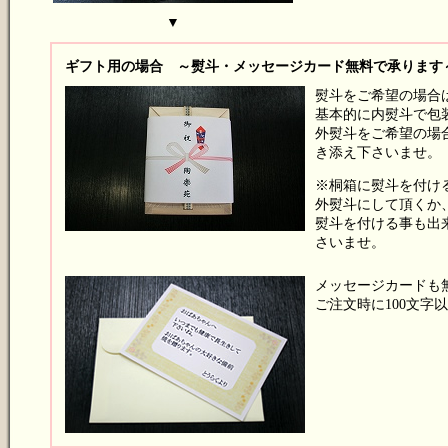
▼
ギフト用の場合 ～熨斗・メッセージカード無料で承ります
熨斗をご希望の場合
基本的に内熨斗で包
外熨斗をご希望の場
き添え下さいませ。
※桐箱に熨斗を付け
外熨斗にして頂くか
熨斗を付ける事も出
さいませ。
メッセージカードも
ご注文時に100文字