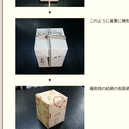
▼
このように厳重に梱
▼
備前焼の絵柄の包装