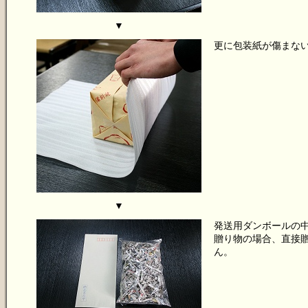
▼
更に包装紙が傷まな
▼
発送用ダンボールの
贈り物の場合、直接
ん。