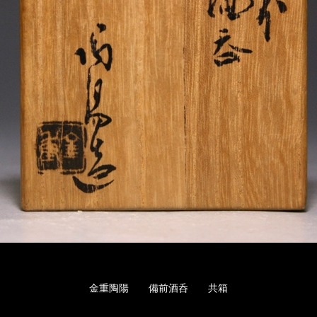
金重陶陽 備前酒呑 共箱