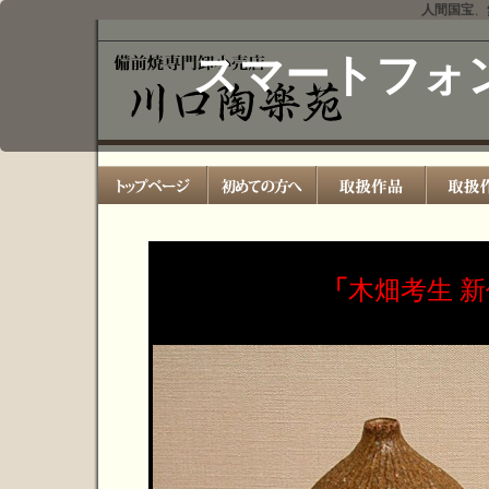
人間国宝
、
スマートフォ
「
木畑考生 