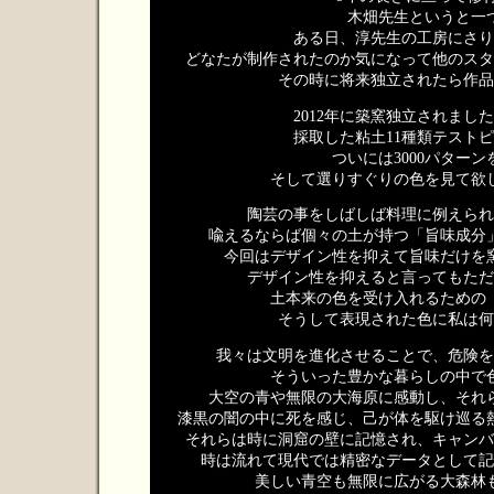
木畑先生というと一
ある日、淳先生の工房にさり
どなたが制作されたのか気になって他のスタ
その時に将来独立されたら作品
2012年に築窯独立されま
採取した粘土11種類テスト
ついには3000パター
そして選りすぐりの色を見て欲
陶芸の事をしばしば料理に例えられ
喩えるならば個々の土が持つ「旨味成分
今回はデザイン性を抑えて旨味だけを
デザイン性を抑えると言ってもただ
土本来の色を受け入れるための
そうして表現された色に私は何
我々は文明を進化させることで、危険を
そういった豊かな暮らしの中で
大空の青や無限の大海原に感動し、それ
漆黒の闇の中に死を感じ、己が体を駆け巡る
それらは時に洞窟の壁に記憶され、キャンバ
時は流れて現代では精密なデータとして記
美しい青空も無限に広がる大森林