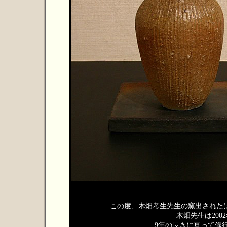
この度、木畑考生先生の窯出された
木畑先生は200
9年の長きに亘って修行