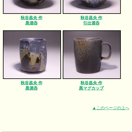
秋谷昌央 作
秋谷昌央 作
黒酒呑
引出酒呑
秋谷昌央 作
秋谷昌央 作
黒酒呑
黒マグカップ
▲このページの上へ