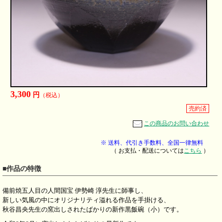
3,300
円
（税込）
売約済
この商品のお問い合わせ
※ 送料、代引き手数料、全国一律無料
（ お支払・配送については
こちら
）
■作品の特徴
備前焼五人目の人間国宝 伊勢崎 淳先生に師事し、
新しい気風の中にオリジナリティ溢れる作品を手掛ける、
秋谷昌央先生の窯出しされたばかりの新作黒飯碗（小）です。