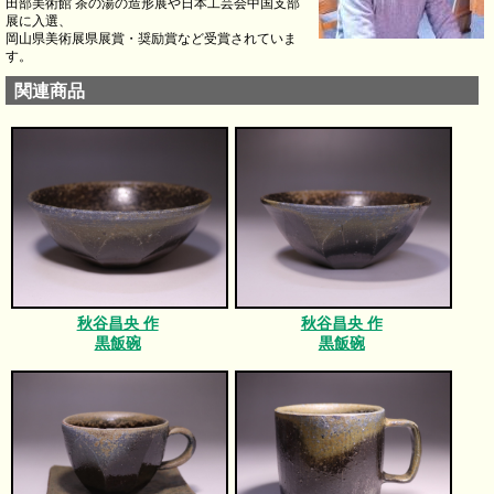
田部美術館 茶の湯の造形展や日本工芸会中国支部
展に入選、
岡山県美術展県展賞・奨励賞など受賞されていま
す。
関連商品
秋谷昌央 作
秋谷昌央 作
黒飯碗
黒飯碗