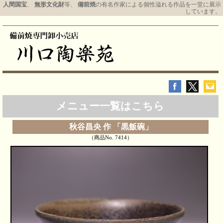
人間国宝
、
無形文化財
等、
備前焼
の有名作家による個性溢れる作品を一堂に展示
しています。
メニュー一覧はこちら
秋谷昌央 作 「黒飯碗」
（商品No. 7414）