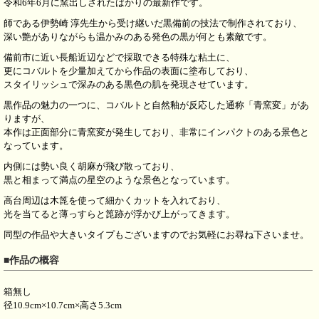
令和6年6月に窯出しされたばかりの最新作です。
師である伊勢崎 淳先生から受け継いだ黒備前の技法で制作されており、
深い艶がありながらも温かみのある発色の黒が何とも素敵です。
備前市に近い長船近辺などで採取できる特殊な粘土に、
更にコバルトを少量加えてから作品の表面に塗布しており、
スタイリッシュで深みのある黒色の肌を発現させています。
黒作品の魅力の一つに、コバルトと自然釉が反応した通称「青窯変」があ
りますが、
本作は正面部分に青窯変が発生しており、非常にインパクトのある景色と
なっています。
内側には勢い良く胡麻が飛び散っており、
黒と相まって満点の星空のような景色となっています。
高台周辺は木箆を使って細かくカットを入れており、
光を当てると薄っすらと箆跡が浮かび上がってきます。
同型の作品や大きいタイプもございますのでお気軽にお尋ね下さいませ。
■作品の概容
箱無し
径10.9cm×10.7cm×高さ5.3cm