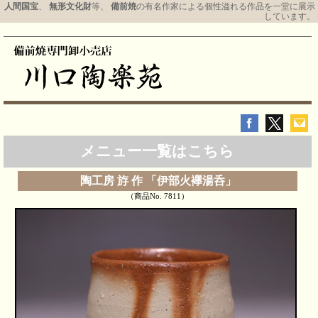
人間国宝
、
無形文化財
等、
備前焼
の有名作家による個性溢れる作品を一堂に展示
しています。
メニュー一覧はこちら
陶工房 斿 作 「伊部火襷湯呑」
（商品No. 7811）