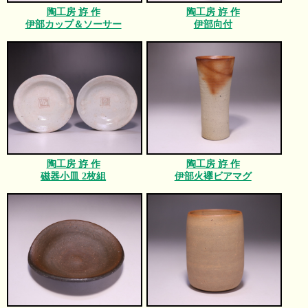
陶工房 斿 作
陶工房 斿 作
伊部カップ＆ソーサー
伊部向付
陶工房 斿 作
陶工房 斿 作
磁器小皿 2枚組
伊部火襷ビアマグ