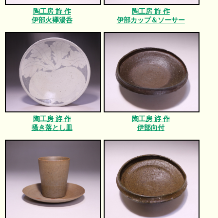
陶工房 斿 作
陶工房 斿 作
伊部火襷湯呑
伊部カップ＆ソーサー
陶工房 斿 作
陶工房 斿 作
搔き落とし皿
伊部向付