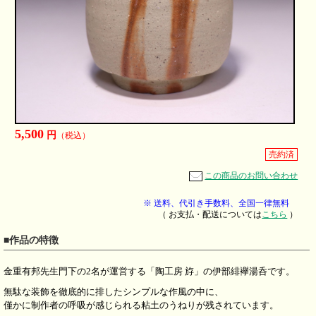
5,500
円
（税込）
売約済
この商品のお問い合わせ
※ 送料、代引き手数料、全国一律無料
（ お支払・配送については
こちら
）
■作品の特徴
金重有邦先生門下の2名が運営する「陶工房 斿」の伊部緋襷湯呑です。
無駄な装飾を徹底的に排したシンプルな作風の中に、
僅かに制作者の呼吸が感じられる粘土のうねりが残されています。