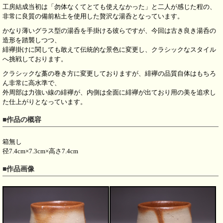
工房結成当初は「勿体なくてとても使えなかった」と二人が感じた程の、
非常に良質の備前粘土を使用した贅沢な湯呑となっています。
かなり薄いグラス型の湯呑を手掛ける彼らですが、今回は古き良き湯呑の
造形を踏襲しつつ、
緋襷掛けに関しても敢えて伝統的な景色に変更し、クラシックなスタイル
へ挑戦しております。
クラシックな藁の巻き方に変更しておりますが、緋襷の品質自体はもちろ
ん非常に高水準で、
外周部は力強い線の緋襷が、内側は全面に緋襷が出ており用の美を追求し
た仕上がりとなっています。
■作品の概容
箱無し
径7.4cm×7.3cm×高さ7.4cm
■作品画像