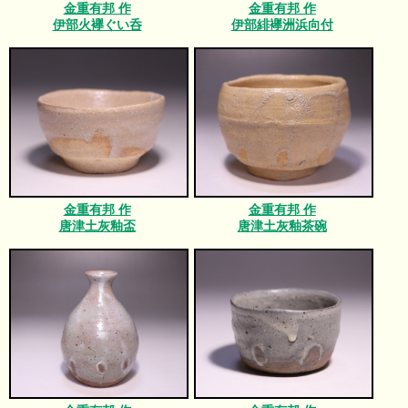
金重有邦 作
金重有邦 作
伊部火襷ぐい呑
伊部緋襷洲浜向付
金重有邦 作
金重有邦 作
唐津土灰釉盃
唐津土灰釉茶碗