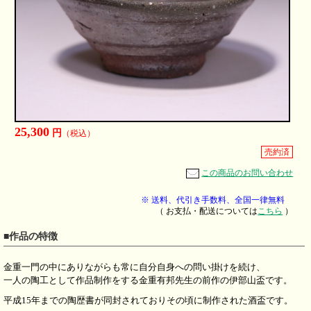
25,300
円
（税込）
売約済
この商品のお問い合わせ
※ 送料、代引き手数料、全国一律無料
（ お支払・配送については
こちら
）
■作品の特徴
金重一門の中にありながらも常に自分自身への問い掛けを続け、
一人の陶工として作品制作をする金重有邦先生の前作の伊部山盃です。
平成15年までの陶歴書が同封されておりその頃に制作された酒盃です。