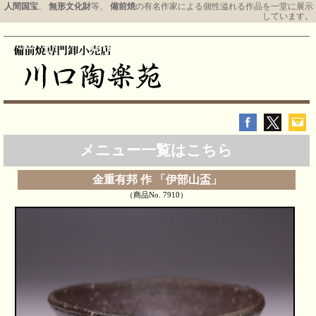
人間国宝
、
無形文化財
等、
備前焼
の有名作家による個性溢れる作品を一堂に展示
しています。
メニュー一覧はこちら
金重有邦 作 「伊部山盃」
（商品No. 7910）