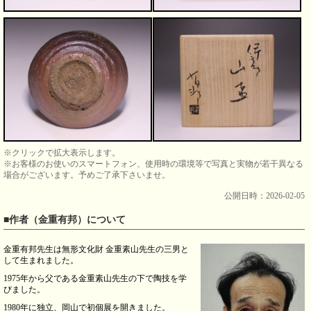
※クリックで拡大表示します。
※お客様のお使いのスマートフォン、使用時の環境等で写真と実物が若干異なる
場合がございます。予めご了承下さいませ。
公開日時：2026-02-05
■作者（金重有邦）について
金重有邦先生は無形文化財 金重素山先生の三男と
して生まれました。
1975年から父である金重素山先生の下で陶技を学
びました。
1980年に独立、岡山で初個展を開きました。