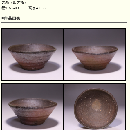
共箱（四方桟）
径9.3cm×9.0cm×高さ4.1cm
■作品画像