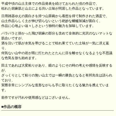
平成中頃の山土主体での作品発表を続けておられた頃の作品で、
枯れた胡麻肌と山土による渋い土味が同居した作品となっています。
日用雑器ゆえの面白さを持つ山茶碗から着想を得て制作された酒盃で、
山土作品らしく土が伸び切らないという絶妙な轆轤加減が面白く、
作品に心地よい辿々しさという独特の魅力を加味しています。
パラパラと掛かった飛び胡麻の部分も含めて全体的に光沢のないマットな
肌合いですが、
酒を注いで肌が水気を帯びることで枯れ果てていた土味が一気に冴え返
り、
何気ない山中の岩が雨に打たれたとたんに目を離せなくなるような不思議
な色気を放ち始めます。
田土であれば大変粘りがあり、鏡のようにその時の考えや感情を反映する
が、
ざっくりとして粘りの無い山土では一瞬の勝負となると有邦先生は語られ
ており、
実際非常にシンプルな造形ながらも手に取りたくなる魅力を携えていま
す。
前作ですが汚れや使用感などはございません。
■作品の概容