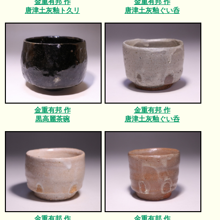
金重有邦 作
金重有邦 作
唐津土灰釉ト久リ
唐津土灰釉ぐい呑
金重有邦 作
金重有邦 作
黒高麗茶碗
唐津土灰釉ぐい呑
金重有邦 作
金重有邦 作