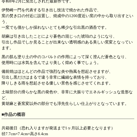
令和8年2月に窯出しされた最新作です。
伊勢崎一門を代表する引き出し技法で焼かれた作品で、
窯の焚き口の付近に設置し、焼成中の1200度近い窯の中から取り出すとい
う、
一窯でも僅かしか採れないとても稀少な引出黒の酒呑です。
胡麻は引き出したことにより蒼色の混じった琥珀のようになり、
引出し作品でしか見ることが出来ない透明感のある美しい窯変となってい
ます。
黒の肌も塗り土の中のコバルトの作用によって深く澄んだ蒼色となり、
使用時には水気を含んでより美しく煌めく事でしょう。
備前焼はほとんどの作品で強烈な炎や熱風を想起させますが、
引出し黒だけはまるで違う非常に繊細な表情を持っており、
降りしきる雨を想起させる優しい景色を感じさせてくれます。
土味部分の滑らかな黒の発色や、非常に大振りでエネルギッシュな造形な
ど、
黄胡麻と蒼窯変以外の部分でも淳先生らしい仕上がりとなっています。
■作品の概容
共箱後日（恐れ入りますが発送まで1ヶ月以上必要となります）
径7.7cm×7.4cm×高さ6.4cm