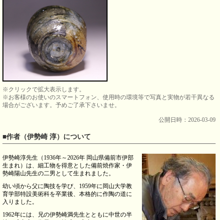
※クリックで拡大表示します。
※お客様のお使いのスマートフォン、使用時の環境等で写真と実物が若干異なる
場合がございます。予めご了承下さいませ。
公開日時：2026-03-09
■作者（伊勢崎 淳）について
伊勢崎淳先生（1936年～2026年 岡山県備前市伊部
生まれ）は、細工物を得意とした備前焼作家・伊
勢崎陽山先生の二男として生まれました。
幼い頃から父に陶技を学び、1959年に岡山大学教
育学部特設美術科を卒業後、本格的に作陶の道に
入りました。
1962年には、兄の伊勢崎満先生とともに中世の半