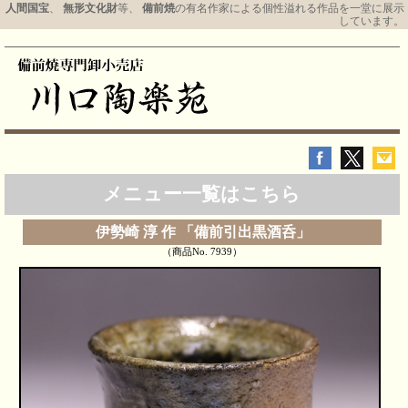
人間国宝
、
無形文化財
等、
備前焼
の有名作家による個性溢れる作品を一堂に展示
しています。
メニュー一覧はこちら
伊勢崎 淳 作 「備前引出黒酒呑」
（商品No. 7939）