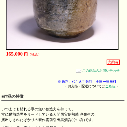
165,000
円
（税込）
売約済
この商品のお問い合わせ
※ 送料、代引き手数料、全国一律無料
（ お支払・配送については
こちら
）
■作品の特徴
いつまでも枯れる事の無い創造力を持って、
常に備前焼界をリードしている人間国宝伊勢崎 淳先生の、
窯出しされたばかりの新作備前引出黒酒呑(ぐい呑)です。