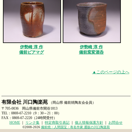
伊勢崎 淳 作
伊勢崎 淳 作
備前ビアマグ
備前窯変酒呑
▲このページの上へ
有限会社 川口陶楽苑
（岡山県 備前焼陶友会会員）
〒705-0036 岡山県備前市閑谷1813
TEL：0869-67-2210（9：30～21：00）
FAX：0869-67-2220（24時間受付）
HOME
｜
リンク集
｜
特定商取引表記
｜
個人情報保護方針
｜
お問合せ
©2008-2026
備前焼・人間国宝・有名作家 通販の川口陶楽苑