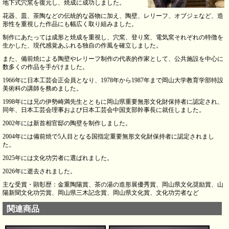
地下式穴窯を復元し、焼成に成功しました。
花器、皿、茶陶などの伝統的な器物に加え、陶壁、レリーフ、オブジェなど、造
形性を重視した作品にも幅広く取り組みました。
制作にあたっては成形と焼成を重視し、穴窯、登り窯、電気窯それぞれの特徴を
生かした、現代感覚あふれる独自の作風を確立しました。
また、備前焼による陶壁やレリーフ制作の代表的作家として、公共施設を中心に
数多くの作品を手がけました。
1966年に日本工芸会正会員となり、1978年から1987年まで岡山大学教育学部特設
美術科の講師を務めました。
1998年には兄の伊勢崎満先生とともに岡山県重要無形文化財保持者に認定され、
同年、日本工芸会理事および日本工芸会中国支部幹事長に就任しました。
2002年には新首相官邸の陶壁を制作しました。
2004年には備前焼で5人目となる国指定重要無形文化財保持者に認定されまし
た。
2025年には文化功労者に選ばれました。
2026年に逝去されました。
主な受賞・顕彰歴：金重陶陽賞、茶の湯の造形展優秀賞、岡山県文化奨励賞、山
陽新聞文化功労賞、岡山県三木記念賞、岡山県文化賞、文化功労者など
関連商品