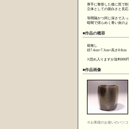
厚手に整形した後に箆で削
立体としての面白さと見応
等間隔かつ同じ深さで入っ
暗闇で揺らめく青い炎のよ
■作品の概容
箱無し
径7.4cm×7.3cm×高さ8.8cm
※恐れ入りますが送料80
■作品画像
※お客様のお使いのパソコ