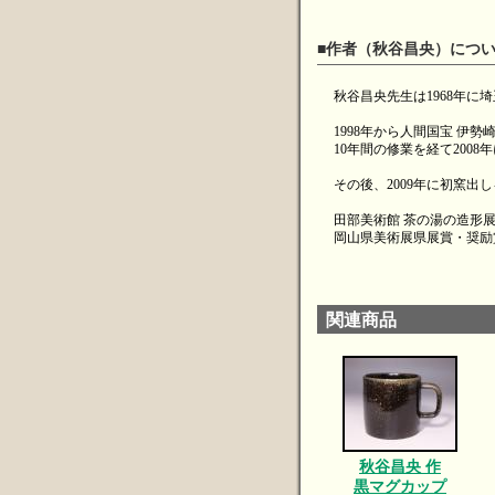
■作者（秋谷昌央）につ
秋谷昌央先生は1968年に
1998年から人間国宝 伊勢
10年間の修業を経て200
その後、2009年に初窯出
田部美術館 茶の湯の造形
岡山県美術展県展賞・奨励
関連商品
秋谷昌央 作
黒マグカップ