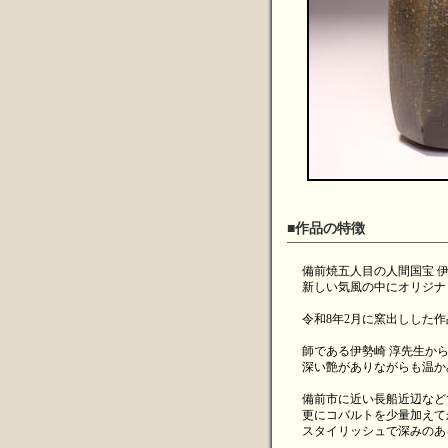
■作品の特徴
備前焼五人目の人間国宝 
新しい気風の中にオリジナ
令和8年2月に窯出しした
師である伊勢崎 淳先生か
深い艶がありながらも温か
備前市に近い長船近辺など
更にコバルトを少量加えて
スタイリッシュで深みのあ