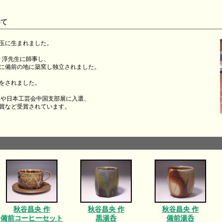
いて
埼玉に生まれました。
崎 淳先生に師事し、
8年に備前の地に築窯し独立されました。
しをされました。
展や日本工芸会中国支部展に入選、
賞など受賞されています。
秋谷昌央 作
秋谷昌央 作
秋谷昌央 作
備前コーヒーセット
黒湯呑
備前湯呑