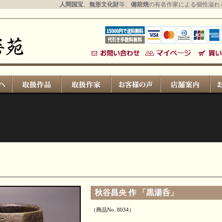
人間国宝
、
無形文化財
等、
備前焼
の有名作家による個性溢れ
秋谷昌央 作 「黒湯呑」
（商品No. 8034）