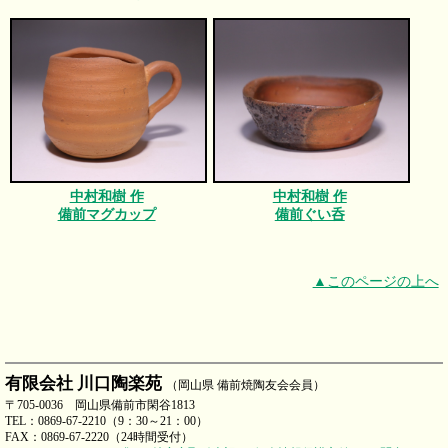
中村和樹 作
中村和樹 作
備前マグカップ
備前ぐい呑
▲このページの上へ
有限会社 川口陶楽苑
（岡山県 備前焼陶友会会員）
〒705-0036 岡山県備前市閑谷1813
TEL：0869-67-2210（9：30～21：00）
FAX：0869-67-2220（24時間受付）