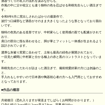
酒器づくりの名人の流れを汲みながらも、
作風の中に父や祖父とも違う独特の色を忍ばせる和樹先生らしい酒注ぎで
す。
令和8年6月に窯出しされたばかりの最新作で、
波打つ口縁部など酒呑がそのまま大きくなったような形となっており面白
いです。
独特の色気のある造形ですが、中村家らしく使用感の面でも配慮がされて
おり、
肩口の部分に指を添わせると、胴が掌とフィットし一体感が生まれるよう
設計されています。
濃厚な灰被り窯変に合わせて、土味も最高の緋色が展開されており、
一目見た瞬間に中村家と分かる極上の赤と黒のコントラストとなっていま
す。
和樹先生のこだわりが詰まった酒注ぎで、備前焼愛好家の方には勿論のこ
と、
手入れもしやすいので日本酒や陶器初心者の方へも入門用としておすすめ
となっております。
■作品の概容
共箱後日（恐れ入りますが発送までしばらくお時間がかかります。）
口含む径15.3cm×径11.2cm×高さ7.9cm 容量 約340cc