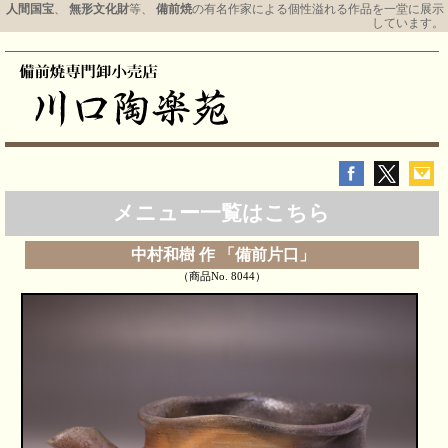
人間国宝
、
無形文化財
等、
備前焼
の有名作家による個性溢れる作品を一堂に展示
しています。
メニュー一覧はこちら
中村和樹 作 「備前片口」
（商品No. 8044）