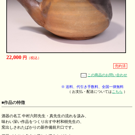
22,000
円
（税込）
売約済
この商品のお問い合わせ
※ 送料、代引き手数料、全国一律無料
（ お支払・配送については
こちら
）
■作品の特徴
酒器の名工 中村六郎先生・真先生の流れを汲み、
味わい深い作品をつくり出す中村和樹先生の、
窯出しされたばかりの新作備前片口です。