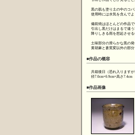
黒の肌も塗り土の中のコバ
使用時には水気を含んでよ
備前焼はほとんどの作品で
引出し黒だけはまるで違う
降りしきる雨を想起させる
土味部分の滑らかな黒の発
黄胡麻と蒼窯変以外の部分
■作品の概容
共箱後日（恐れ入りますが
径7.0cm×6.9cm×高さ7.4cm
■作品画像