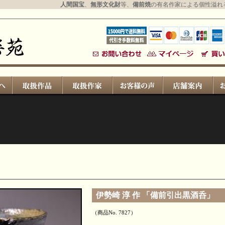
人間国宝
、
無形文化財
等、
備前焼
の有名作家による個性溢れ
伊勢崎 淳 作 「備前引出黒酒呑」
（商品No. 7827）