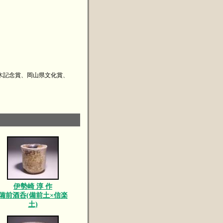
木記念賞、岡山県文化賞、
伊勢崎 淳 作
備前酒呑(備前土×信楽
土)