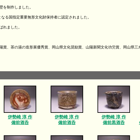
陶壁を制作しました。
目となる国指定重要無形文化財保持者に認定されました。
選ばれました。
陽賞、茶の湯の造形展優秀賞、岡山県文化奨励賞、山陽新聞文化功労賞、岡山県三
伊勢崎 淳 作
伊勢崎 淳 作
伊勢崎 淳 作
備前酒呑
備前酒呑
備前黒酒呑