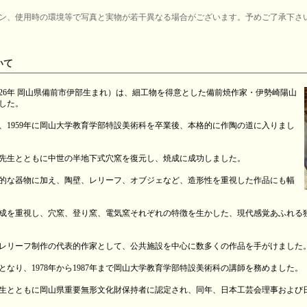
ン、使用時の環境等で写真と実物が若干異なる場合がございます。予めご了承下さ
いて
2026年 岡山県備前市伊部生まれ）は、細工物を得意とした備前焼作家・伊勢崎陽山
した。
、1959年に岡山大学教育学部特設美術科を卒業後、本格的に作陶の道に入りまし
崎満先生とともに中世の半地下式穴窯を復元し、焼成に成功しました。
的な器物に加え、陶壁、レリーフ、オブジェなど、造形性を重視した作品にも幅
成を重視し、穴窯、登り窯、電気窯それぞれの特徴を生かした、現代感覚あふれる
レリーフ制作の代表的作家として、公共施設を中心に数多くの作品を手がけました
員となり、1978年から1987年まで岡山大学教育学部特設美術科の講師を務めました。
満先生とともに岡山県重要無形文化財保持者に認定され、同年、日本工芸会理事および