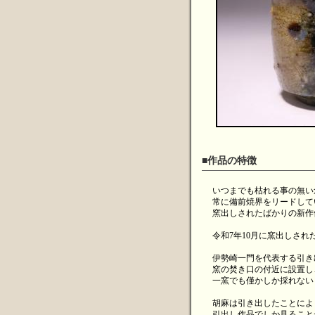
■作品の特徴
いつまでも枯れる事の無い
常に備前焼界をリードして
窯出しされたばかりの新作
令和7年10月に窯出しされ
伊勢崎一門を代表する引き
窯の焚き口の付近に設置し
一窯でも僅かしか採れない
胡麻は引き出したことによ
引出し作品でしか見ること