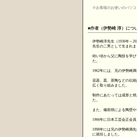
※お客様のお使いのパソコ
■作者（伊勢崎 淳）につ
伊勢崎淳先生（1936年～
先生の二男として生まれま
幼い頃から父に陶技を学び
た。
1962年には、兄の伊勢
花器、皿、茶陶などの伝統
広く取り組みました。
制作にあたっては成形と焼
た。
また、備前焼による陶壁や
1966年に日本工芸会正会
1998年には兄の伊勢崎
に就任しました。