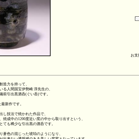
お支払
創造力を持って、
いる人間国宝伊勢崎 淳先生の、
備前引出黒酒呑(ぐい呑)です。
た最新作です。
出し技法で焼かれた作品で、
、焼成中の1200度近い窯の中から取り出すという、
とても稀少な引出黒の酒呑です。
り蒼色の混じった琥珀のようになり、
が出来ない透明感のある美しい窯変となっています。