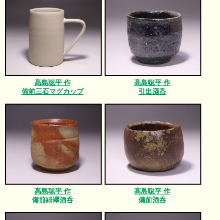
高島聡平 作
高島聡平 作
備前三石マグカップ
引出酒呑
高島聡平 作
高島聡平 作
備前緋襷酒呑
備前酒呑