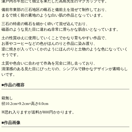
瀬戸内市牛窓にて独立を果たした高島先生のマグカップです。
備前市東部の三石地区の蝋石と備前土を混ぜて制作しており、
まるで焼く前の素地のような白い肌の作品となっています。
三石の特産の蝋石を細かく砕いて混ぜ込んでおり、
磁器のような見た目に違わぬ非常に滑らかな肌合いとなっています。
土の性質ゆえに使用していくことでかなり育ちやすい作品で、
お茶やコーヒーなどの色がほんのりと作品に染み渡り、
逆に焼きが入っていくかのようにほんのりと土物のような色になっていく
そうです。
土質や色合いに合わせて作為を完全に消し去っており、
清潔感のある見た目にぴったりの、シンプルで静かなデザインが素晴らし
いです。
■作品の概容
箱無し
径10.2cm×9.2cm×高さ6.0cm
※恐れ入りますが送料が800円かかります。
■作品画像