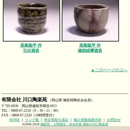
高島聡平 作
高島聡平 作
引出酒呑
備前緋襷酒呑
▲このページの上へ
有限会社 川口陶楽苑
（岡山県 備前焼陶友会会員）
〒705-0036 岡山県備前市閑谷1813
TEL：0869-67-2210（9：30～21：00）
FAX：0869-67-2220（24時間受付）
HOME
｜
リンク集
｜
特定商取引表記
｜
個人情報保護方針
｜
お問合せ
©2008-2026
備前焼・人間国宝・有名作家 通販の川口陶楽苑