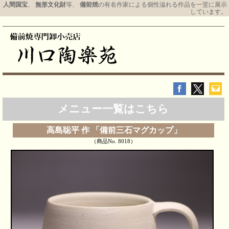
人間国宝
、
無形文化財
等、
備前焼
の有名作家による個性溢れる作品を一堂に展示
しています。
メニュー一覧はこちら
高島聡平 作 「備前三石マグカップ」
（商品No. 8018）