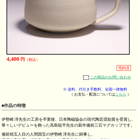
4,400
円
（税込）
売約済
この商品のお問い合わせ
※ 送料、代引き手数料、全国一律無料
（ お支払・配送については
こちら
）
■作品の特徴
伊勢崎 淳先生の工房を卒業後、日本陶磁協会の現代陶芸奨励賞を受賞し、
華々しいデビューを飾った高島聡平先生の新作備前三石マグカップです。
備前焼五人目の人間国宝の伊勢崎 淳先生に師事し、