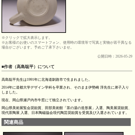
※クリックで拡大表示します。
※お客様のお使いのスマートフォン、使用時の環境等で写真と実物が若干異なる
場合がございます。予めご了承下さいませ。
公開日時：2026-05-29
■作者（高島聡平）について
高島聡平先生は1991年に北海道釧路市で生まれました。
2014年に道都大学デザイン学科を卒業され、そのまま伊勢崎 淳先生に弟子入り
しました。
現在、岡山県瀬戸内市牛窓にて独立されています。
岡山県美術展覧会奨励賞、田部美術館「茶の湯の造形展」入選、陶美展奨励賞、
現代茶陶展 入選、日本陶磁協会現代陶芸奨励賞を受賞及び入選されています。
関連商品