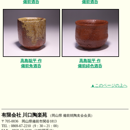
備前酒呑
備前酒呑
高島聡平 作
高島聡平 作
備前角酒呑
備前緋色酒呑
▲このページの上へ
有限会社 川口陶楽苑
（岡山県 備前焼陶友会会員）
〒705-0036 岡山県備前市閑谷1813
TEL：0869-67-2210（9：30～21：00）