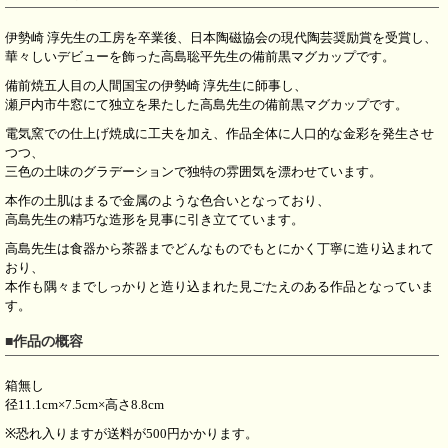
伊勢崎 淳先生の工房を卒業後、日本陶磁協会の現代陶芸奨励賞を受賞し、
華々しいデビューを飾った高島聡平先生の備前黒マグカップです。
備前焼五人目の人間国宝の伊勢崎 淳先生に師事し、
瀬戸内市牛窓にて独立を果たした高島先生の備前黒マグカップです。
電気窯での仕上げ焼成に工夫を加え、作品全体に人口的な金彩を発生させ
つつ、
三色の土味のグラデーションで独特の雰囲気を漂わせています。
本作の土肌はまるで金属のような色合いとなっており、
高島先生の精巧な造形を見事に引き立てています。
高島先生は食器から茶器までどんなものでもとにかく丁寧に造り込まれて
おり、
本作も隅々までしっかりと造り込まれた見ごたえのある作品となっていま
す。
■作品の概容
箱無し
径11.1cm×7.5cm×高さ8.8cm
※恐れ入りますが送料が500円かかります。