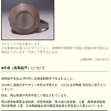
※クリックで拡大表示します。
※お客様のお使いのスマートフォン、使用時の環境等で写真と実物が若干異なる
場合がございます。予めご了承下さいませ。
公開日時：2026-06-05
■作者（高島聡平）について
高島聡平先生は1991年に北海道釧路市で生まれました。
2014年に道都大学デザイン学科を卒業され、そのまま伊勢崎 淳先生に弟子入り
しました。
現在、岡山県瀬戸内市牛窓にて独立されています。
岡山県美術展覧会奨励賞、田部美術館「茶の湯の造形展」入選、陶美展奨励賞、
現代茶陶展 入選、日本陶磁協会現代陶芸奨励賞を受賞及び入選されています。