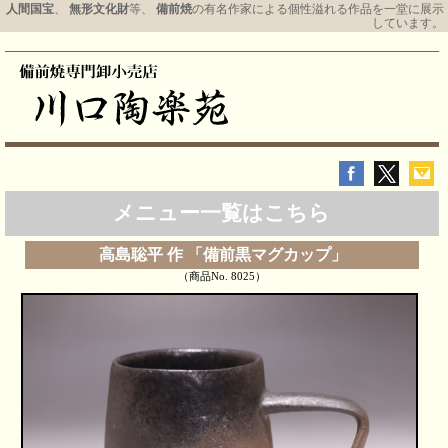
人間国宝
、
無形文化財
等、
備前焼
の有名作家による個性溢れる作品を一堂に展示
しています。
メニュー一覧はこちら
高島聡平 作 「備前黒マグカップ」
（商品No. 8025）