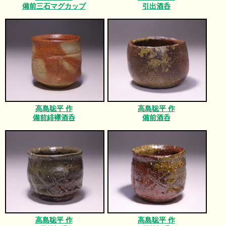
備前三石マグカップ
引出酒呑
高島聡平 作
高島聡平 作
備前緋襷酒呑
備前酒呑
高島聡平 作
高島聡平 作