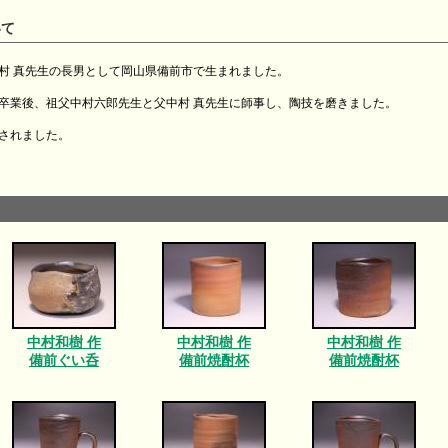
いて
中村 真先生の長男として岡山県備前市で生まれました。
部を卒業後、祖父中村六郎先生と父中村 真先生に師事し、陶技を磨きました。
立されました。
中村和樹 作
中村和樹 作
中村和樹 作
備前ぐい呑
備前焼酎杯
備前焼酎杯