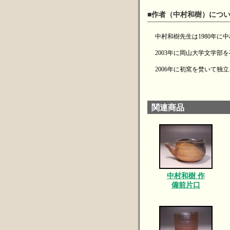
■作者（中村和樹）につ
中村和樹先生は1980年に
2003年に岡山大学文学
2006年に初窯を焚いて独
関連商品
中村和樹 作
備前片口