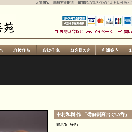
人間国宝
、
無形文化財
等、
備前焼
の有名作家による個性溢れ
中村和樹 作 「備前割高台ぐい呑」
（商品No. 8045）