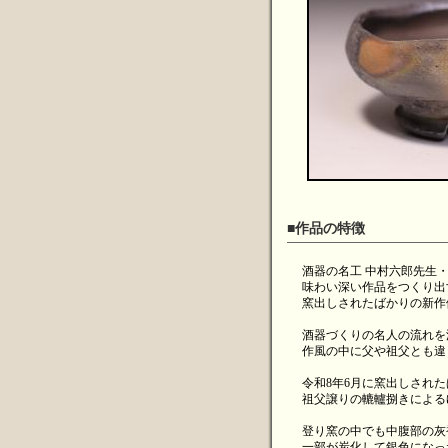
■作品の特徴
酒器の名工 中村六郎先生
味わい深い作品をつくり出
窯出しされたばかりの新作
酒器づくりの名人の流れを
作風の中に父や祖父とも違
令和8年6月に窯出しされ
祖父譲りの轆轤捌きによる
登り窯の中でも中腹部の灰
一部が炭化して銀色になっ