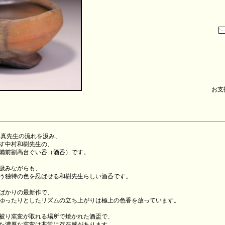
お支払
・真先生の流れを汲み、
す中村和樹先生の、
備前割高台ぐい呑（酒呑）です。
汲みながらも、
う独特の色を忍ばせる和樹先生らしい酒呑です。
たばかりの最新作で、
ゆったりとしたリズムの立ち上がりは極上の色香を放っています。
被り窯変が取れる場所で焼かれた酒盃で、
た濃厚な窯変は非常に存在感があります。