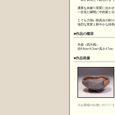
濃厚な灰被り窯変に合わせ
一目見た瞬間に中村家と分
とても力強い割高台の削り
強烈な窯変と鮮やかな緋色
■作品の概容
共箱（四方桟）
径8.8cm×8.5cm×高さ4.7cm
■作品画像
※お客様のお使いのパソコ