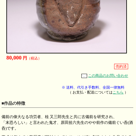
80,000
円
（税込）
売約済
この商品のお問い合わせ
※ 送料、代引き手数料、全国一律無料
（ お支払・配送については
こちら
）
■作品の特徴
備前の偉大なる功労者、桂 又三郎先生と共に古備前を研究され、
「末恐ろしい」と言われた鬼才、原田拾六先生のやや前作の備前ぐい呑(酒
呑)です。