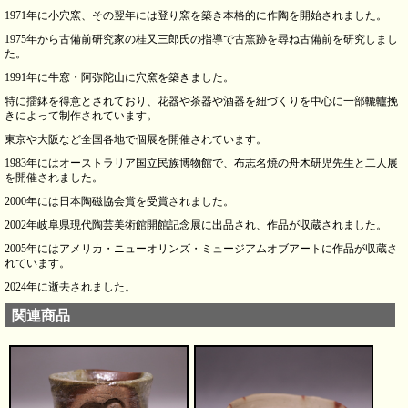
1971年に小穴窯、その翌年には登り窯を築き本格的に作陶を開始されました。
1975年から古備前研究家の桂又三郎氏の指導で古窯跡を尋ね古備前を研究しまし
た。
1991年に牛窓・阿弥陀山に穴窯を築きました。
特に擂鉢を得意とされており、花器や茶器や酒器を紐づくりを中心に一部轆轤挽
きによって制作されています。
東京や大阪など全国各地で個展を開催されています。
1983年にはオーストラリア国立民族博物館で、布志名焼の舟木研児先生と二人展
を開催されました。
2000年には日本陶磁協会賞を受賞されました。
2002年岐阜県現代陶芸美術館開館記念展に出品され、作品が収蔵されました。
2005年にはアメリカ・ニューオリンズ・ミュージアムオブアートに作品が収蔵さ
れています。
2024年に逝去されました。
関連商品