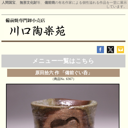
人間国宝
、
無形文化財
等、
備前焼
の有名作家による個性溢れる作品を一堂に展示
しています。
メニュー一覧はこちら
原田拾六 作 「備前ぐい呑」
（商品No. 6367）