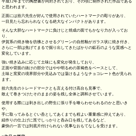
平成12年までの陶歴書が同封されており、その頃に制作された作品である
と思われます。
正面には拾六先生が好んで使用されていたハートマークの彫りがあり、
一目見たら忘れられなくなる絶大なインパクトがあります。
そんな大胆なハートマークに負けじと焼成の面でもかなり力が入ってお
り、
伊賀系の焼き物を彷彿とさせるグリーンの自然釉がガラス状に焼き付き、
さらに一部は焦げてまるで掘り出してきたばかりの鉱石のような質感へと
変化しています。
強い焼き込みに応じて土味にも変化が発生しており、
正面や背面の抜けの部分ではやや明るめの茶褐色をベースとして、
土味と窯変の境界部分や見込みでは蕩けるようなチョコレート色が見られ
ます。
拾六先生のトレードマークとも言える付け高台も見事で、
敢えて巻きつけたそのままの姿を残し全体と調和させています。
使用する際には剥き出しの野生に張り手を喰らわせられるのかと思いき
や、
手に取ってみるとぐい呑としてあくまでも程よい重量感に抑えてあり、
紐作りの仕上げに箆でしっかりと呑み口を残してあるなど、
豪快の一言では到底片付けられない見事なおもてなしを受けます。