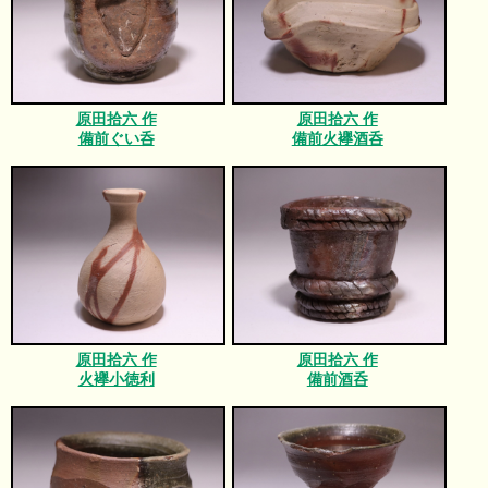
原田拾六 作
原田拾六 作
備前ぐい呑
備前火襷酒呑
原田拾六 作
原田拾六 作
火襷小徳利
備前酒呑