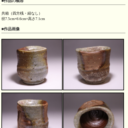
■作品の概容
共箱（四方桟・紐なし）
径7.5cm×6.6cm×高さ7.1cm
■作品画像