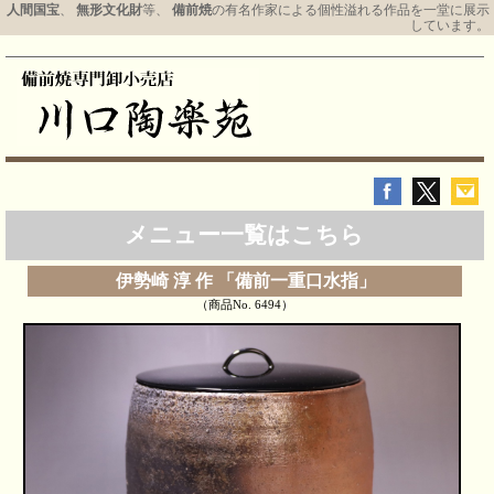
人間国宝
、
無形文化財
等、
備前焼
の有名作家による個性溢れる作品を一堂に展示
しています。
メニュー一覧はこちら
伊勢崎 淳 作 「備前一重口水指」
（商品No. 6494）