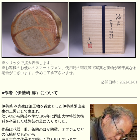
※クリックで拡大表示します。
※お客様のお使いのスマートフォン、使用時の環境等で写真と実物が若干異なる
場合がございます。予めご了承下さいませ。
公開日時：2022-02-01
■作者（伊勢崎 淳）について
伊勢崎 淳先生は細工物を得意とした伊勢崎陽山先
生の二男として生まれ、
幼い頃から陶芸を学び1959年に岡山大学特設美術
科を卒業した後陶芸の道に入りました。
作品は花器、皿、茶陶のほか陶壁、オブジェなど
の伝統的なものから、
造形志向の作品まで幅広く取り組んでいます。