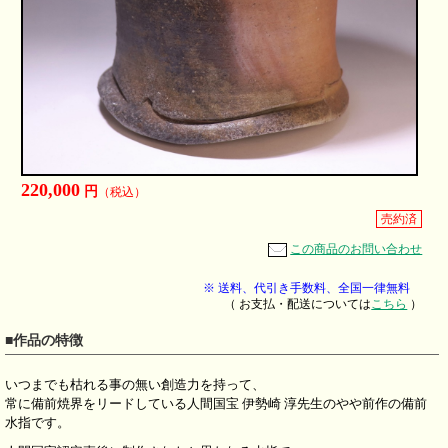
220,000
円
（税込）
売約済
この商品のお問い合わせ
※ 送料、代引き手数料、全国一律無料
（ お支払・配送については
こちら
）
■作品の特徴
いつまでも枯れる事の無い創造力を持って、
常に備前焼界をリードしている人間国宝 伊勢崎 淳先生のやや前作の備前
水指です。