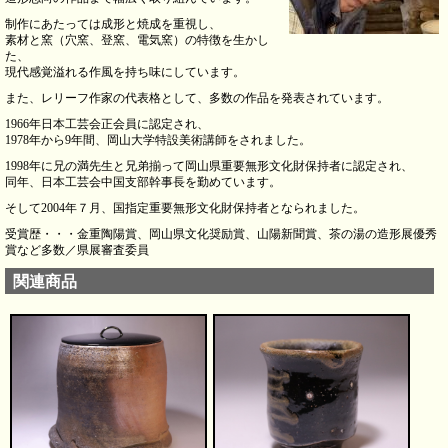
制作にあたっては成形と焼成を重視し、
素材と窯（穴窯、登窯、電気窯）の特徴を生かし
た、
現代感覚溢れる作風を持ち味にしています。
また、レリーフ作家の代表格として、多数の作品を発表されています。
1966年日本工芸会正会員に認定され、
1978年から9年間、岡山大学特設美術講師をされました。
1998年に兄の満先生と兄弟揃って岡山県重要無形文化財保持者に認定され、
同年、日本工芸会中国支部幹事長を勤めています。
そして2004年７月、国指定重要無形文化財保持者となられました。
受賞歴・・・金重陶陽賞、岡山県文化奨励賞、山陽新聞賞、茶の湯の造形展優秀
賞など多数／県展審査委員
関連商品