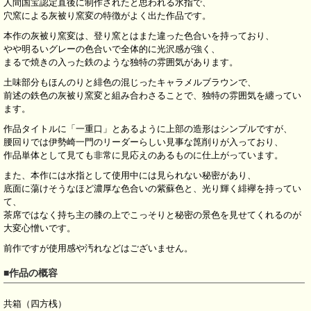
人間国宝認定直後に制作されたと思われる水指で、
穴窯による灰被り窯変の特徴がよく出た作品です。
本作の灰被り窯変は、登り窯とはまた違った色合いを持っており、
やや明るいグレーの色合いで全体的に光沢感が強く、
まるで焼きの入った鉄のような独特の雰囲気があります。
土味部分もほんのりと緋色の混じったキャラメルブラウンで、
前述の鉄色の灰被り窯変と組み合わさることで、独特の雰囲気を纏ってい
ます。
作品タイトルに「一重口」とあるように上部の造形はシンプルですが、
腰回りでは伊勢崎一門のリーダーらしい見事な箆削りが入っており、
作品単体として見ても非常に見応えのあるものに仕上がっています。
また、本作には水指として使用中には見られない秘密があり、
底面に蕩けそうなほど濃厚な色合いの紫蘇色と、光り輝く緋襷を持ってい
て、
茶席ではなく持ち主の膝の上でこっそりと秘密の景色を見せてくれるのが
大変心憎いです。
前作ですが使用感や汚れなどはございません。
■作品の概容
共箱（四方桟）