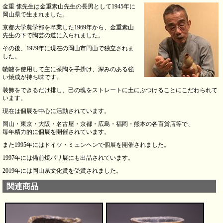
金重 愫先生は金重素山先生の長男として1945年に
岡山県で生まれました。
京都大学農学部を卒業した1969年から、金重素山
先生の下で陶芸の道に入られました。
その後、1979年に現在の岡山市円山で独立されま
した。
轆轤を使用して主に茶陶を手掛け、深みのある強
い焼成が持ち味です。
装飾をできるだけ排し、己の魂をストレートに土にぶつけることにこだわられて
います。
現在は個展を中心に活動されています。
岡山・東京・大阪・名古屋・京都・広島・福岡・熊本の各百貨店等で、
毎年精力的に個展を開催されています。
また1995年にはドイツ・ミュンヘンで個展を開催されました。
1997年には備前焼パリ展にも出品されています。
2019年には岡山県文化賞を受賞されました。
関連商品