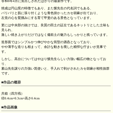
令和6年4月に窯出しされたばかりの最新作です。
焼成は円山窯の特徴でもあり、また愫先生の代名詞でもある、
バリバリと肌に張り付くような青色掛かったカセ胡麻が出ており、
左党の心を鷲掴みにする育て甲斐のある景色となっています。
更には中央部の抜けでは、良質の田土の証左であるネットリとした土味も
見られ、
激しい焼き上がりだけではなく備前土の魅力もしっかりと残っています。
造形面ではシンプルかつ伸びやかな筒型の酒呑となっており、
やや薄手な造りも相まって、余計な動きを廃した精悍な佇まいが見事で
す。
しかし、高台についてはやはり愫先生らしい力強い幅広の物となってお
り、
素山先生譲りの力強い箆使いと、手入れで剥がされたカセ胡麻が相性抜群
です。
■作品の概容
共箱（四方桟）
径6.4cm×6.3cm×高さ6.4cm
■作品画像