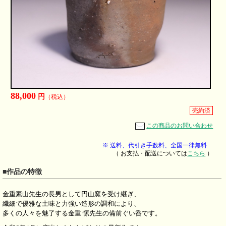
88,000
円
（税込）
売約済
この商品のお問い合わせ
※ 送料、代引き手数料、全国一律無料
（ お支払・配送については
こちら
）
■作品の特徴
金重素山先生の長男として円山窯を受け継ぎ、
繊細で優雅な土味と力強い造形の調和により、
多くの人々を魅了する金重 愫先生の備前ぐい呑です。