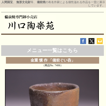
人間国宝
、
無形文化財
等、
備前焼
の有名作家による個性溢れる作品を一堂に展示
しています。
メニュー一覧はこちら
金重 愫 作 「備前ぐい呑」
（商品No. 7406）