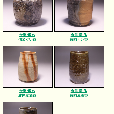
金重 愫 作
金重 愫 作
信楽ぐい呑
備前ぐい呑
金重 愫 作
金重 愫 作
緋襷麦酒呑
備前麦酒呑