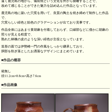
遠く鹿児島の地から、備前焼という文化を外から俯瞰することで、
改めて感じることができた魅力を詰め込んだ作品となっています。
鹿児島の地に築いた穴窯を用いて、良質の陶土を焼き締めて制作した作品
で、
穴窯らしい緋色と飴色のグラデーションが出ており見事です。
作品全体にはあまり黄胡麻を付着しておらず、口縁部などに僅かに胡麻の
照りが見える程度で、
熟れた林檎の皮のような深い緋色が主役となっています。
造形の面では伊勢崎一門の作風をしっかり継承しており、
胴部を削ぎ落としたお洒落なデザインにまとめています。
■作品の概容
箱無し
径11.2cm×8.8cm×高さ7.6cm
■作品画像