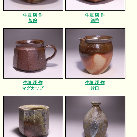
牛垣 渓 作
牛垣 渓 作
飯碗
酒呑
牛垣 渓 作
牛垣 渓 作
マグカップ
片口