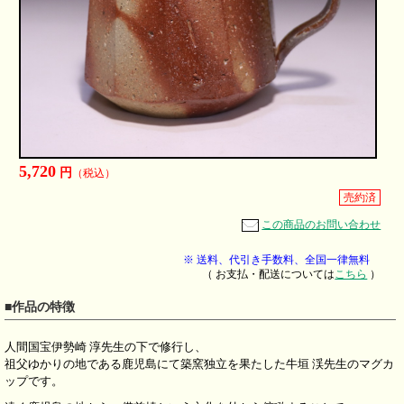
5,720
円
（税込）
売約済
この商品のお問い合わせ
※ 送料、代引き手数料、全国一律無料
（ お支払・配送については
こちら
）
■作品の特徴
人間国宝伊勢崎 淳先生の下で修行し、
祖父ゆかりの地である鹿児島にて築窯独立を果たした牛垣 渓先生のマグカ
ップです。