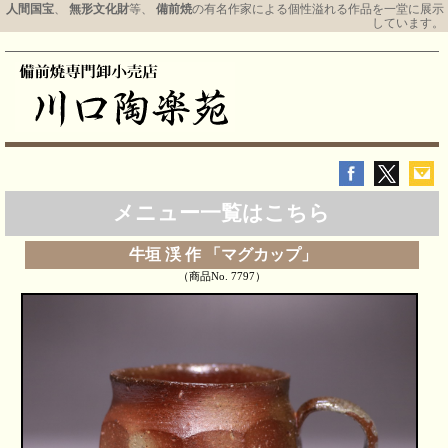
人間国宝
、
無形文化財
等、
備前焼
の有名作家による個性溢れる作品を一堂に展示
しています。
メニュー一覧はこちら
牛垣 渓 作 「マグカップ」
（商品No. 7797）