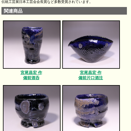
伝統工芸展日本工芸会会長賞など多数受賞されています。
関連商品
宮尾昌宏 作
宮尾昌宏 作
備前酒呑
備前片口酒注