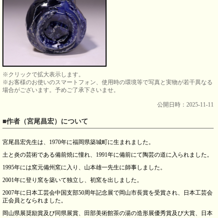
※クリックで拡大表示します。
※お客様のお使いのスマートフォン、使用時の環境等で写真と実物が若干異なる
場合がございます。予めご了承下さいませ。
公開日時：2025-11-11
■作者（宮尾昌宏）について
宮尾昌宏先生は、1970年に福岡県築城町に生まれました。
土と炎の芸術である備前焼に憧れ、1991年に備前にて陶芸の道に入られました。
1995年には窯元備州窯に入り、山本雄一先生に師事しました。
2001年に登り窯を築いて独立し、初窯を出しました。
2007年に日本工芸会中国支部50周年記念展で岡山市長賞を受賞され、日本工芸会
正会員となられました。
岡山県展奨励賞及び同県展賞、田部美術館茶の湯の造形展優秀賞及び大賞、日本