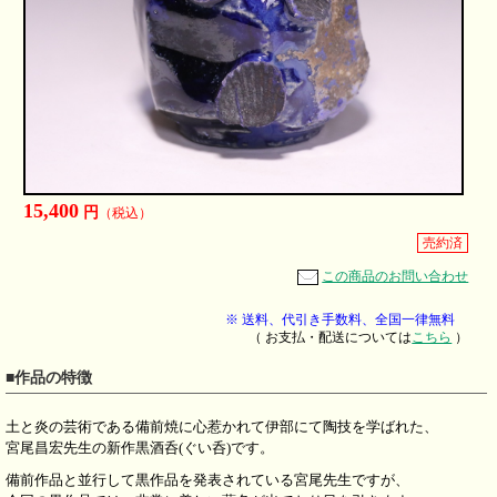
15,400
円
（税込）
売約済
この商品のお問い合わせ
※ 送料、代引き手数料、全国一律無料
（ お支払・配送については
こちら
）
■作品の特徴
土と炎の芸術である備前焼に心惹かれて伊部にて陶技を学ばれた、
宮尾昌宏先生の新作黒酒呑(ぐい呑)です。
備前作品と並行して黒作品を発表されている宮尾先生ですが、