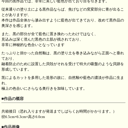
今回の黒作品では、非常に美しい藍色が出ており目を引きます。
従来通りの塗り土による黒作品ならば、焦げなどの窯変部分に青が出るこ
とがありますが、
本作は作品全体から滲み出すように藍色が出てきており、改めて黒作品の
奥深さを感じます。
また、黒の部分が全て藍色に置き換わったわけではなく、
見込みは深く澄んだ黒色の土肌が残されており、
非常に神秘的な色合いとなっています
たっぷりと掛かった自然釉は、黒の塗り土を巻き込みながら正面へと垂れ
ており、
融着防止のために設置した貝殻がそれを受けて特大の吸盤のような貝跡を
形成しています。
箆によるカットを多用した造形の故に、自然釉や藍色の濃淡が作品に生ま
れ、
極上の色合いにさらなる奥行きを加味しています。
■作品の概容
共箱後日（恐れ入りますが発送までしばらくお時間がかかります。）
径6.5cm×6.3cm×高さ6.0cm
■作品画像