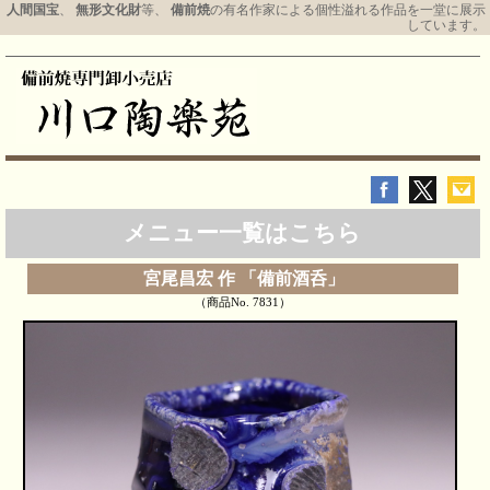
人間国宝
、
無形文化財
等、
備前焼
の有名作家による個性溢れる作品を一堂に展示
しています。
メニュー一覧はこちら
宮尾昌宏 作 「備前酒呑」
（商品No. 7831）