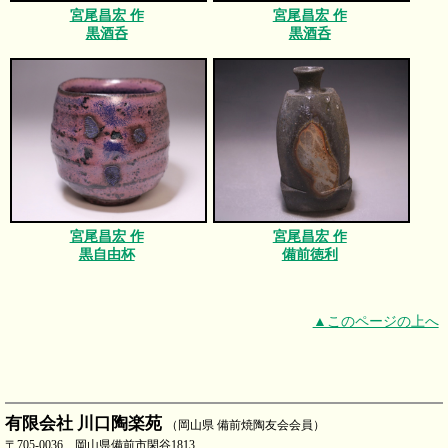
宮尾昌宏 作
宮尾昌宏 作
黒酒呑
黒酒呑
宮尾昌宏 作
宮尾昌宏 作
黒自由杯
備前徳利
▲このページの上へ
有限会社 川口陶楽苑
（岡山県 備前焼陶友会会員）
〒705-0036 岡山県備前市閑谷1813