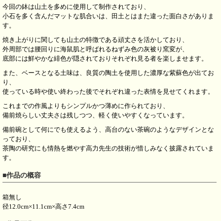
今回の鉢は山土を多めに使用して制作されており、
小石を多く含んだマットな肌合いは、田土とはまた違った面白さがありま
す。
焼き上がりに関しても山土の特徴である頑丈さを活かしており、
外周部では腰回りに海鼠肌と呼ばれるねずみ色の灰被り窯変が、
底部には鮮やかな緋色が隠されておりそれぞれ見る者を楽しませます。
また、ベースとなる土味は、良質の陶土を使用した濃厚な紫蘇色が出てお
り、
使っている時や使い終わった後でそれぞれ違った表情を見せてくれます。
これまでの作風よりもシンプルかつ薄めに作られており、
備前焼らしい丈夫さは残しつつ、軽く使いやすくなっています。
備前碗として何にでも使えるよう、高台のない茶碗のようなデザインとな
っており、
茶陶の研究にも情熱を燃やす高力先生の技術が惜しみなく披露されていま
す。
■作品の概容
箱無し
径12.0cm×11.1cm×高さ7.4cm