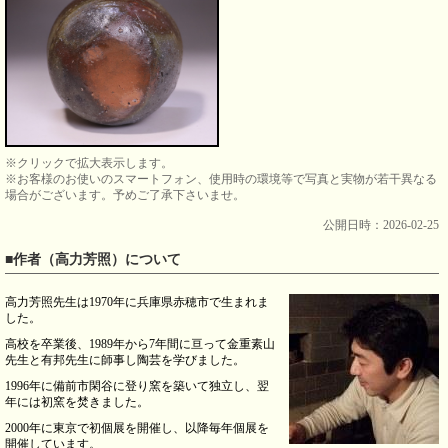
※クリックで拡大表示します。
※お客様のお使いのスマートフォン、使用時の環境等で写真と実物が若干異なる
場合がございます。予めご了承下さいませ。
公開日時：2026-02-25
■作者（高力芳照）について
高力芳照先生は1970年に兵庫県赤穂市で生まれま
した。
高校を卒業後、1989年から7年間に亘って金重素山
先生と有邦先生に師事し陶芸を学びました。
1996年に備前市閑谷に登り窯を築いて独立し、翌
年には初窯を焚きました。
2000年に東京で初個展を開催し、以降毎年個展を
開催しています。