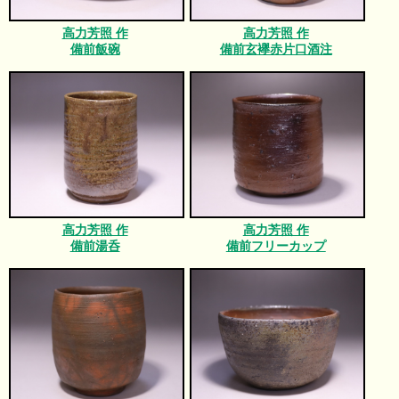
高力芳照 作
高力芳照 作
備前飯碗
備前玄襷赤片口酒注
高力芳照 作
高力芳照 作
備前湯呑
備前フリーカップ