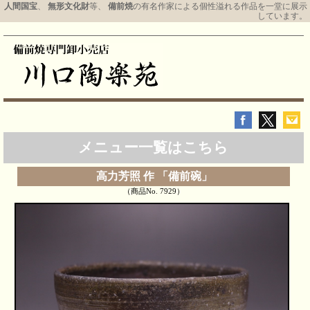
人間国宝
、
無形文化財
等、
備前焼
の有名作家による個性溢れる作品を一堂に展示
しています。
メニュー一覧はこちら
高力芳照 作 「備前碗」
（商品No. 7929）