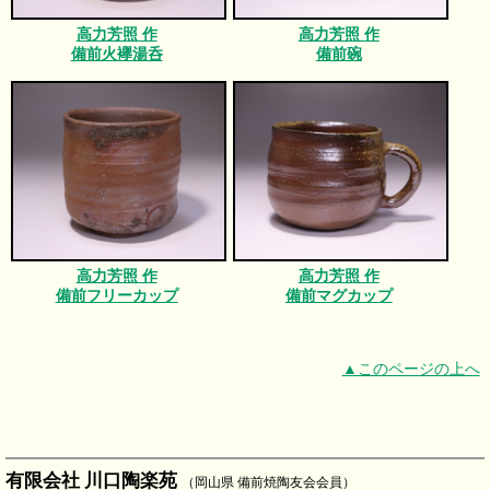
高力芳照 作
高力芳照 作
備前火襷湯呑
備前碗
高力芳照 作
高力芳照 作
備前フリーカップ
備前マグカップ
▲このページの上へ
有限会社 川口陶楽苑
（岡山県 備前焼陶友会会員）