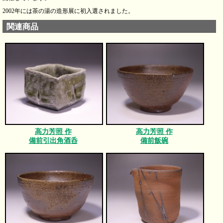
2002年には茶の湯の造形展に初入選されました。
関連商品
高力芳照 作
高力芳照 作
備前引出角酒呑
備前飯碗