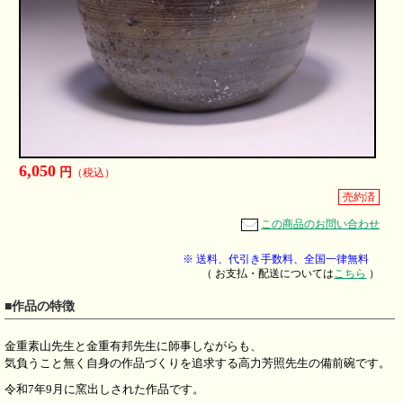
6,050
円
（税込）
売約済
この商品のお問い合わせ
※ 送料、代引き手数料、全国一律無料
（ お支払・配送については
こちら
）
■作品の特徴
金重素山先生と金重有邦先生に師事しながらも、
気負うこと無く自身の作品づくりを追求する高力芳照先生の備前碗です。
令和7年9月に窯出しされた作品です。