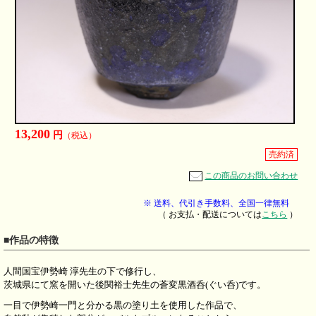
13,200
円
（税込）
売約済
この商品のお問い合わせ
※ 送料、代引き手数料、全国一律無料
（ お支払・配送については
こちら
）
■作品の特徴
人間国宝伊勢崎 淳先生の下で修行し、
茨城県にて窯を開いた後関裕士先生の蒼変黒酒呑(ぐい呑)です。
一目で伊勢崎一門と分かる黒の塗り土を使用した作品で、