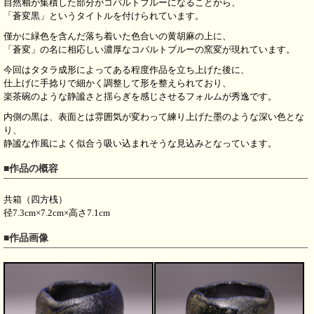
自然釉が集積した部分がコバルトブルーになることから、
「蒼変黒」というタイトルを付けられています。
僅かに緑色を含んだ落ち着いた色合いの黄胡麻の上に、
「蒼変」の名に相応しい濃厚なコバルトブルーの窯変が現れています。
今回はタタラ成形によってある程度作品を立ち上げた後に、
仕上げに手捻りで細かく調整して形を整えられており、
楽茶碗のような静謐さと揺らぎを感じさせるフォルムが秀逸です。
内側の黒は、表面とは雰囲気が変わって練り上げた墨のような深い色とな
り、
静謐な作風によく似合う吸い込まれそうな見込みとなっています。
■作品の概容
共箱（四方桟）
径7.3cm×7.2cm×高さ7.1cm
■作品画像