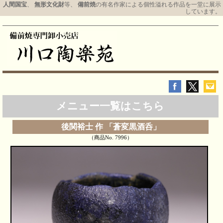
人間国宝
、
無形文化財
等、
備前焼
の有名作家による個性溢れる作品を一堂に展示
しています。
メニュー一覧はこちら
後関裕士 作 「蒼変黒酒呑」
（商品No. 7996）