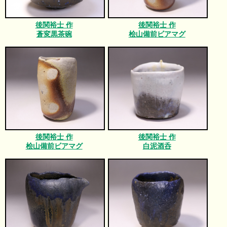
後関裕士 作
後関裕士 作
蒼変黒茶碗
桧山備前ビアマグ
後関裕士 作
後関裕士 作
桧山備前ビアマグ
白泥酒呑