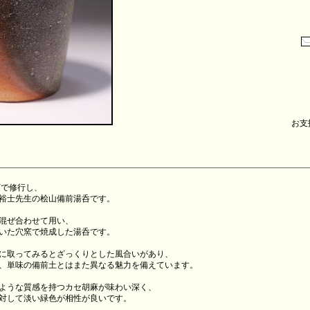
お支払
下で修行し、
裕士先生の桧山備前湯呑です。
混ぜ合わせて用い、
いた穴窯で焼成した湯呑です。
に取ってみるとざっくりとした風合いがあり、
、単味の備前土とはまた異なる魅力を備えています。
ような質感を持つカセ胡麻が味わい深く、
対して淡い緑色が相性が良いです。