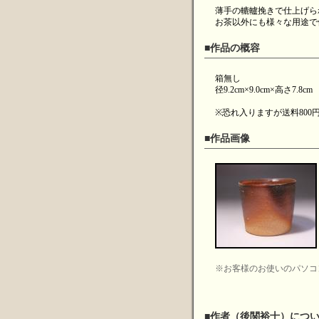
薄手の轆轤挽きで仕上げら
お茶以外にも様々な用途で
■作品の概容
箱無し
径9.2cm×9.0cm×高さ7.8cm
※恐れ入りますが送料80
■作品画像
※お客様のお使いのパソコ
■作者（後関裕士）につ