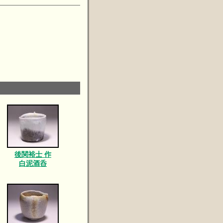
後関裕士 作
白泥酒呑