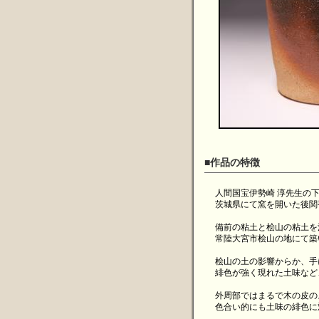
■作品の特徴
人間国宝伊勢崎 淳先生の
茨城県にて窯を開いた後関
備前の粘土と桧山の粘土を
常陸大宮市桧山の地にて築
桧山の土の影響からか、手
緋色が強く現れた土味など
外周部ではまるで木の皮の
色合い的にも土味の緋色に