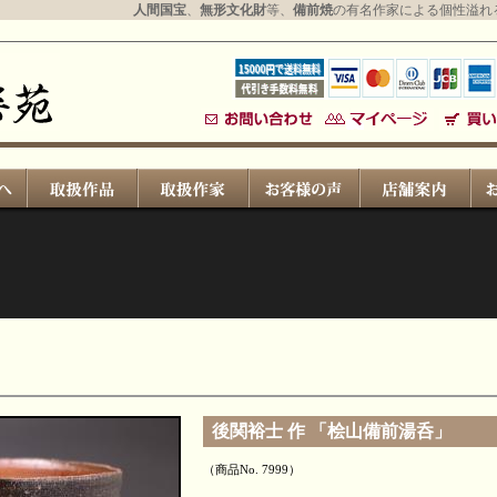
人間国宝
、
無形文化財
等、
備前焼
の有名作家による個性溢れ
後関裕士 作 「桧山備前湯呑」
（商品No. 7999）