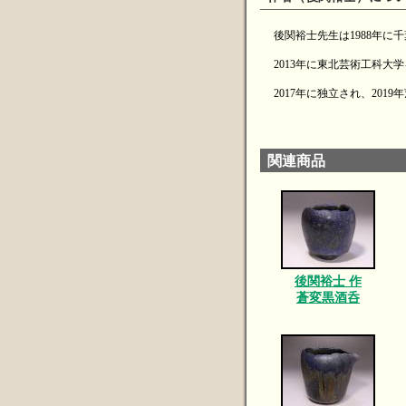
後関裕士先生は1988年に
2013年に東北芸術工科
2017年に独立され、20
関連商品
後関裕士 作
蒼変黒酒呑