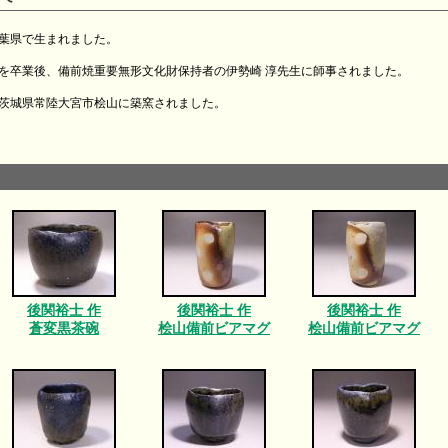
千葉県で生まれました。
大学を卒業後、備前焼重要無形文化財保持者の伊勢崎 淳先生に師事されました。
19年茨城県常陸大宮市桧山に築窯されました。
後関裕士 作
後関裕士 作
後関裕士 作
蒼変黒茶碗
桧山備前ビアマグ
桧山備前ビアマグ