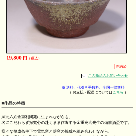
19,800
円
（税込）
売約済
この商品のお問い合わせ
※ 送料、代引き手数料、全国一律無料
（ お支払・配送については
こちら
）
■作品の特徴
窯元六姓金重利陶苑に生まれながらも、
名にこだわらず探究心の赴くまま作陶する金重充宏先生の備前酒盃です。
様々な焼成条件下で電気窯と薪窯の焼成を組み合わせながら、