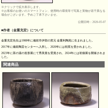
※クリックで拡大表示します。
※お客様のお使いのスマートフォン、使用時の環境等で写真と実物が若干異なる
場合がございます。予めご了承下さいませ。
公開日時：2026-05-07
■作者（金重充宏）について
金重充宏先生は1988年に備前市伊部の窯元 金重利陶苑に生まれました。
2017年に備前陶芸センターへ入所し、2020年には初窯を焚かれました。
2023年に茶の湯の造形展にて秀美賞を受賞され、2024年には初個展を開催されま
した。
関連商品