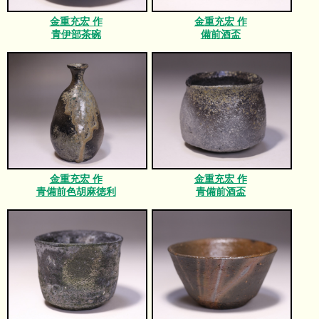
金重充宏 作
金重充宏 作
青伊部茶碗
備前酒盃
金重充宏 作
金重充宏 作
青備前色胡麻徳利
青備前酒盃