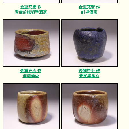
金重充宏 作
金重充宏 作
青備前桟切手酒盃
緋襷酒盃
金重充宏 作
後関裕士 作
備前酒盃
蒼変黒酒呑