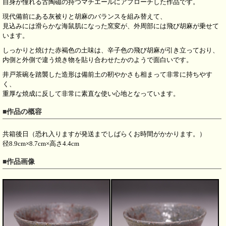
自身が憧れる古陶磁の持つマチエールにアプローチした作品です。
現代備前にある灰被りと胡麻のバランスを組み替えて、
見込みには滑らかな海鼠肌になった窯変が、外周部には飛び胡麻が乗せて
います。
しっかりと焼けた赤褐色の土味は、辛子色の飛び胡麻が引き立っており、
内側と外側で違う焼き物を貼り合わせたかのようで面白いです。
井戸茶碗を踏襲した造形は備前土の靭やかさも相まって非常に持ちやす
く、
重厚な焼成に反して非常に素直な使い心地となっています。
■作品の概容
共箱後日（恐れ入りますが発送までしばらくお時間がかかります。）
径8.9cm×8.7cm×高さ4.4cm
■作品画像