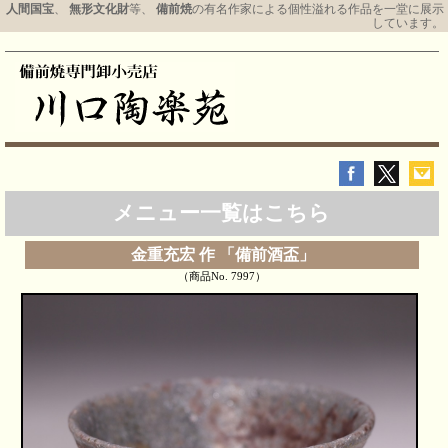
人間国宝
、
無形文化財
等、
備前焼
の有名作家による個性溢れる作品を一堂に展示
しています。
メニュー一覧はこちら
金重充宏 作 「備前酒盃」
（商品No. 7997）