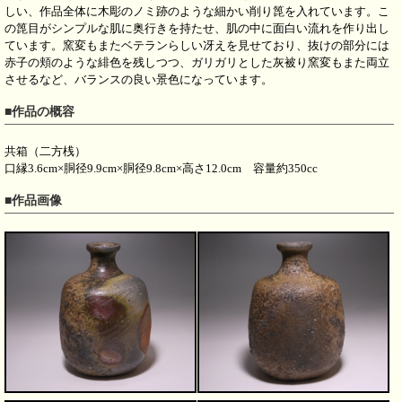
しい、作品全体に木彫のノミ跡のような細かい削り箆を入れています。こ
の箆目がシンプルな肌に奥行きを持たせ、肌の中に面白い流れを作り出し
ています。窯変もまたベテランらしい冴えを見せており、抜けの部分には
赤子の頬のような緋色を残しつつ、ガリガリとした灰被り窯変もまた両立
させるなど、バランスの良い景色になっています。
■作品の概容
共箱（二方桟）
口縁3.6cm×胴径9.9cm×胴径9.8cm×高さ12.0cm 容量約350cc
■作品画像