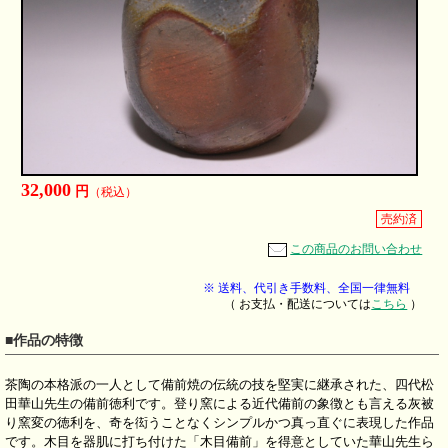
32,000
円
（税込）
売約済
この商品のお問い合わせ
※ 送料、代引き手数料、全国一律無料
（ お支払・配送については
こちら
）
■作品の特徴
茶陶の本格派の一人として備前焼の伝統の技を堅実に継承された、四代松
田華山先生の備前徳利です。登り窯による近代備前の象徴とも言える灰被
り窯変の徳利を、奇を衒うことなくシンプルかつ真っ直ぐに表現した作品
です。木目を器肌に打ち付けた「木目備前」を得意としていた華山先生ら