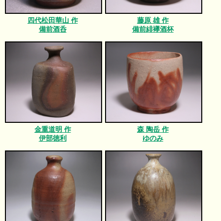
四代松田華山 作
藤原 雄 作
備前酒呑
備前緋襷酒杯
金重道明 作
森 陶岳 作
伊部徳利
ゆのみ