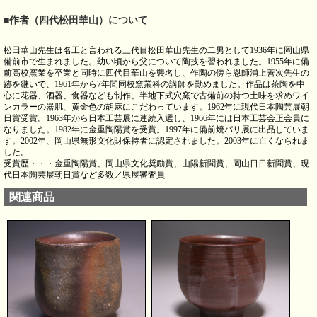
■作者（四代松田華山）について
松田華山先生は名工と言われる三代目松田華山先生の二男として1936年に岡山県
備前市で生まれました。幼い頃から父について陶技を習われました。1955年に備
前高校窯業を卒業と同時に四代目華山を襲名し、作陶の傍ら恩師浦上善次先生の
跡を継いで、1961年から7年間同校窯業科の講師を勤めました。作品は茶陶を中
心に花器、酒器、食器なども制作、半地下式穴窯で古備前の持つ土味を求めワイ
ンカラーの器肌、黄金色の胡麻にこだわっています。1962年に現代日本陶芸展朝
日賞受賞。1963年から日本工芸展に連続入選し、1966年には日本工芸会正会員に
なりました。1982年に金重陶陽賞を受賞。1997年に備前焼パリ展に出品していま
す。2002年、岡山県無形文化財保持者に認定されました。2003年に亡くなられま
した。
受賞歴・・・金重陶陽賞、岡山県文化奨励賞、山陽新聞賞、岡山日日新聞賞、現
代日本陶芸展朝日賞など多数／県展審査員
関連商品