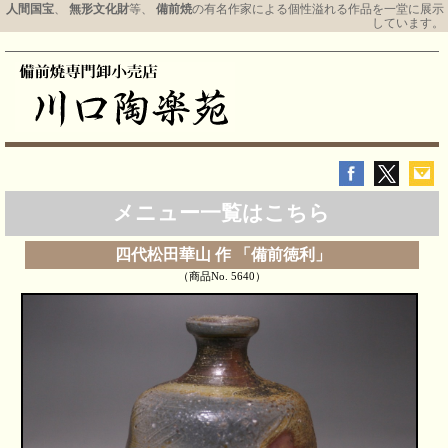
人間国宝
、
無形文化財
等、
備前焼
の有名作家による個性溢れる作品を一堂に展示
しています。
メニュー一覧はこちら
四代松田華山 作 「備前徳利」
（商品No. 5640）