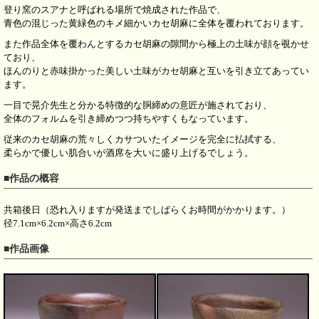
登り窯のスアナと呼ばれる場所で焼成された作品で、
青色の混じった黄緑色のキメ細かいカセ胡麻に全体を覆われております。
また作品全体を覆わんとするカセ胡麻の隙間から極上の土味が顔を覗かせ
ており、
ほんのりと赤味掛かった美しい土味がカセ胡麻と互いを引き立てあってい
ます。
一目で晃介先生と分かる特徴的な胴締めの意匠が施されており、
全体のフォルムを引き締めつつ持ちやすくもなっています。
従来のカセ胡麻の荒々しくカサついたイメージを完全に払拭する、
柔らかで優しい肌合いが酒席を大いに盛り上げるでしょう。
■作品の概容
共箱後日（恐れ入りますが発送までしばらくお時間がかかります。）
径7.1cm×6.2cm×高さ6.2cm
■作品画像