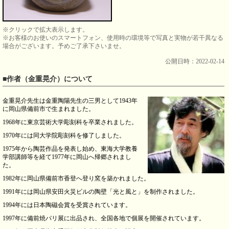
※クリックで拡大表示します。
※お客様のお使いのスマートフォン、使用時の環境等で写真と実物が若干異なる
場合がございます。予めご了承下さいませ。
公開日時：2022-02-14
■作者（金重晃介）について
金重晃介先生は金重陶陽先生の三男として1943年
に岡山県備前市で生まれました。
1968年に東京芸術大学彫刻科を卒業されました。
1970年には同大学院彫刻科を修了しました。
1975年から陶芸作品を発表し始め、東海大学教養
学部講師等を経て1977年に岡山へ帰郷されまし
た。
1982年に岡山県備前市香登へ登り窯を築かれました。
1991年には岡山県安田火災ビルの陶壁「光と風と」を制作されました。
1994年には日本陶磁会賞を受賞されています。
1997年に備前焼パリ展に出品され、全国各地で個展を開催されています。