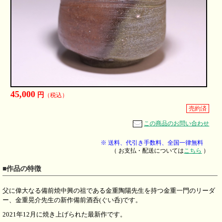
45,000
円
（税込）
売約済
この商品のお問い合わせ
※ 送料、代引き手数料、全国一律無料
（ お支払・配送については
こちら
）
■作品の特徴
父に偉大なる備前焼中興の祖である金重陶陽先生を持つ金重一門のリーダ
ー、金重晃介先生の新作備前酒呑(ぐい呑)です。
2021年12月に焼き上げられた最新作です。