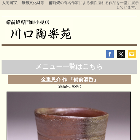
人間国宝
、
無形文化財
等、
備前焼
の有名作家による個性溢れる作品を一堂に展示
しています。
メニュー一覧はこちら
金重晃介 作 「備前酒呑」
（商品No. 6507）