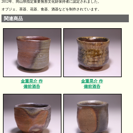
2012年、岡山県指定重要無形文化財保持者に認定されました。
オブジェ、茶器、花器、食器、酒器などを制作されています。
関連商品
金重晃介 作
金重晃介 作
備前酒呑
備前酒呑