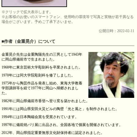
※クリックで拡大表示します。
※お客様のお使いのスマートフォン、使用時の環境等で写真と実物が若干異なる
場合がございます。予めご了承下さいませ。
公開日時：2022-02-11
■作者（金重晃介）について
金重晃介先生は金重陶陽先生の三男として1943年
に岡山県備前市で生まれました。
1968年に東京芸術大学彫刻科を卒業されました。
1970年には同大学院彫刻科を修了しました。
1975年から陶芸作品を発表し始め、東海大学教養
学部講師等を経て1977年に岡山へ帰郷されまし
た。
1982年に岡山県備前市香登へ登り窯を築かれました。
1991年には岡山県安田火災ビルの陶壁「光と風と」を制作されました。
1994年には日本陶磁会賞を受賞されています。
1997年に備前焼パリ展に出品され、全国各地で個展を開催されています。
2012年、岡山県指定重要無形文化財保持者に認定されました。