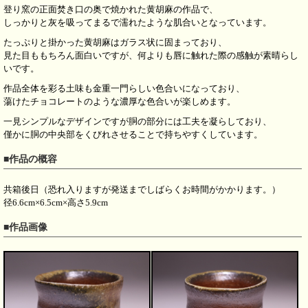
登り窯の正面焚き口の奥で焼かれた黄胡麻の作品で、
しっかりと灰を吸ってまるで濡れたような肌合いとなっています。
たっぷりと掛かった黄胡麻はガラス状に固まっており、
見た目ももちろん面白いですが、何よりも唇に触れた際の感触が素晴らし
いです。
作品全体を彩る土味も金重一門らしい色合いになっており、
蕩けたチョコレートのような濃厚な色合いが楽しめます。
一見シンプルなデザインですが胴の部分には工夫を凝らしており、
僅かに胴の中央部をくびれさせることで持ちやすくしています。
■作品の概容
共箱後日（恐れ入りますが発送までしばらくお時間がかかります。）
径6.6cm×6.5cm×高さ5.9cm
■作品画像