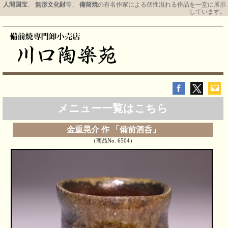
人間国宝
、
無形文化財
等、
備前焼
の有名作家による個性溢れる作品を一堂に展示
しています。
メニュー一覧はこちら
金重晃介 作 「備前酒呑」
（商品No. 6504）