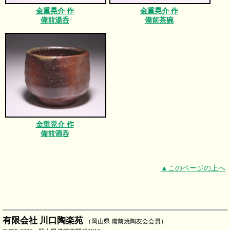
金重晃介 作
金重晃介 作
備前湯呑
備前茶碗
金重晃介 作
備前酒呑
▲このページの上へ
有限会社 川口陶楽苑
（岡山県 備前焼陶友会会員）