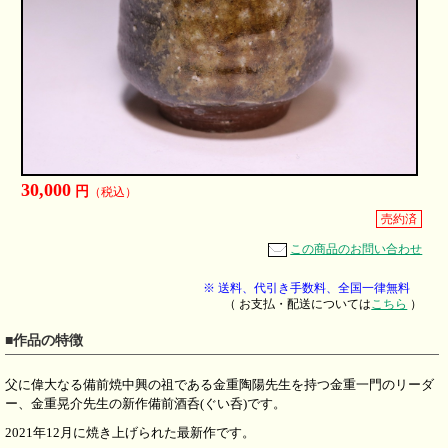
30,000
円
（税込）
売約済
この商品のお問い合わせ
※ 送料、代引き手数料、全国一律無料
（ お支払・配送については
こちら
）
■作品の特徴
父に偉大なる備前焼中興の祖である金重陶陽先生を持つ金重一門のリーダ
ー、金重晃介先生の新作備前酒呑(ぐい呑)です。
2021年12月に焼き上げられた最新作です。