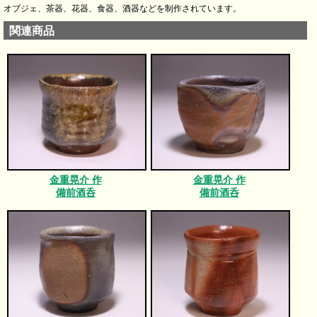
オブジェ、茶器、花器、食器、酒器などを制作されています。
関連商品
金重晃介 作
金重晃介 作
備前酒呑
備前酒呑