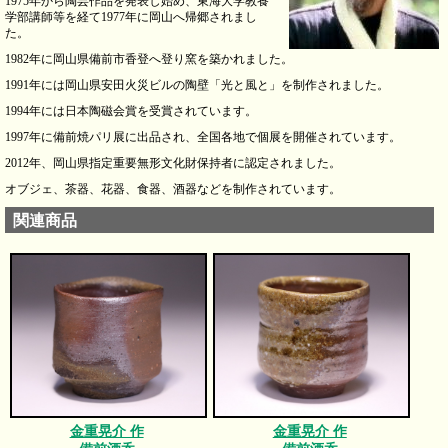
1975年から陶芸作品を発表し始め、東海大学教養
学部講師等を経て1977年に岡山へ帰郷されまし
た。
1982年に岡山県備前市香登へ登り窯を築かれました。
1991年には岡山県安田火災ビルの陶壁「光と風と」を制作されました。
1994年には日本陶磁会賞を受賞されています。
1997年に備前焼パリ展に出品され、全国各地で個展を開催されています。
2012年、岡山県指定重要無形文化財保持者に認定されました。
オブジェ、茶器、花器、食器、酒器などを制作されています。
関連商品
金重晃介 作
金重晃介 作