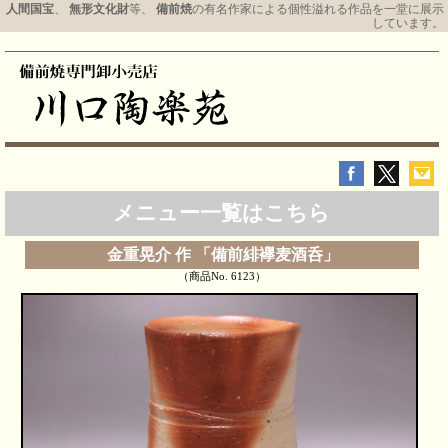
人間国宝
、
無形文化財
等、
備前焼
の有名作家による個性溢れる作品を一堂に展示
しています。
メニュー一覧はこちら
金重晃介 作 「備前緋襷麦酒呑」
（商品No. 6123）