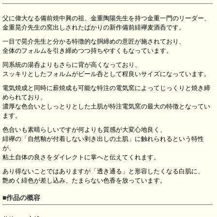
父に偉大なる備前焼中興の祖、金重陶陽先生を持つ金重一門のリーダー、
金重晃介先生の窯出しされたばかりの新作備前緋襷麦酒呑です。
一目で晃介先生と分かる特徴的な胴締めの意匠が施されており、
全体のフォルムを引き締めつつ持ちやすくもなっています。
同系統の湯呑よりもさらに背が高くなっており、
スッキリとしたフォルムがビール呑として程良いサイズになっています。
電気焼成と同時に薪焼成も可能な特注の電気窯によってじっくりと焼き締
められており、
濃厚な色合いとしっとりとした土肌が特注電気窯の最大の特徴となってい
ます。
色合いも素晴らしいですが何よりも質感が大変心地良く、
緋襷の「自然釉が付着しない剥き出しの土肌」に触れられるという特性
が、
粘土自体の良さをダイレクトに掌へと伝えてくれます。
あり得ないことではありますが「透き通る」と形容したくなる白肌に、
艶めく緋色が差し込み、たまらない色香を放っています。
■作品の概容