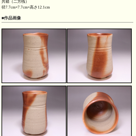
共箱（二方桟）
径7.7cm×7.7cm×高さ12.1cm
■作品画像