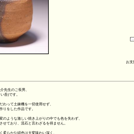
お支払
晃介先生のご長男、
い呑)です。
だわって土錬機を一切使用せず、
作りをした作品です。
変のような激しい焼き上がりの中でも色を失わず、
させており、流石と言わざるを得ません。
く柔らかな緋色は大変味わい深く、