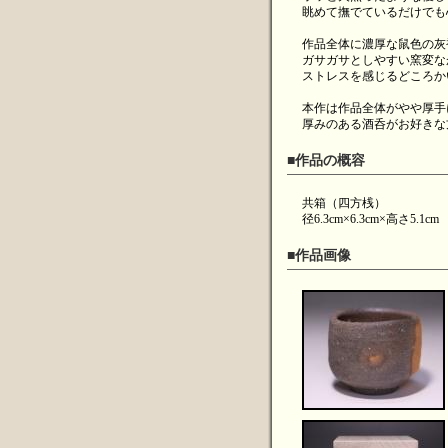
眺めて撫でているだけでも
作品全体に濃厚な鼠色の灰
ガサガサとしやすい窯変な
ストレスを感じるどころか
本作は作品全体がやや厚手
厚みのある酒呑がお好きな
■作品の概容
共箱（四方桟）
径6.3cm×6.3cm×高さ5.1cm
■作品画像