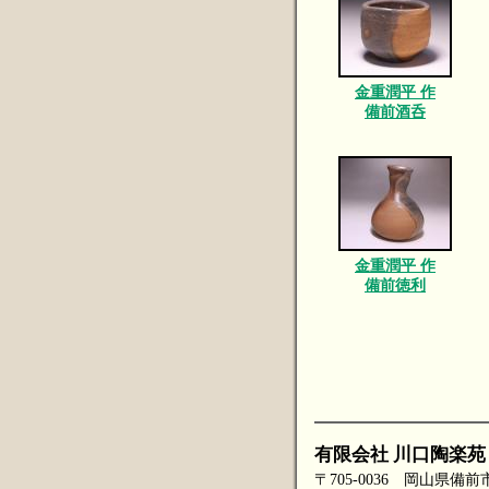
金重潤平 作
備前酒呑
金重潤平 作
備前徳利
有限会社 川口陶楽苑
〒705-0036 岡山県備前