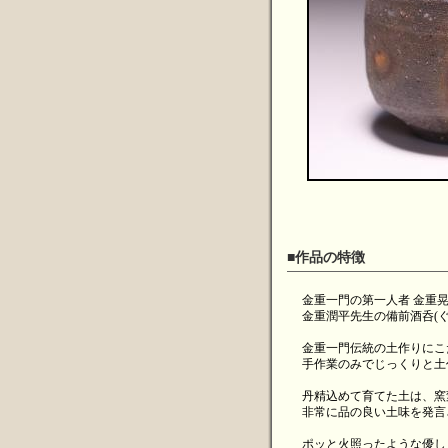
■作品の特徴
金重一門の第一人者 金重
金重潤平先生の備前酒呑(ぐ
金重一門伝統の土作りにこ
手作業のみでじっくりと土
丹精込めて育てた土は、窯
非常に品の良い土味を発言
ポッと火照ったような優し