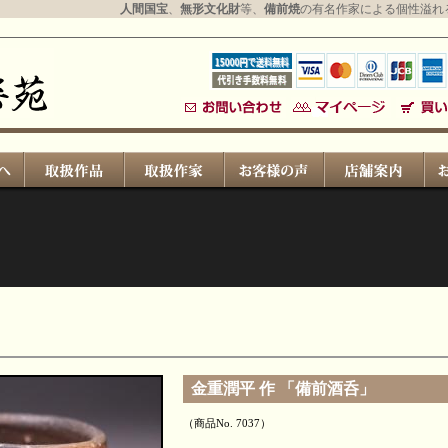
人間国宝
、
無形文化財
等、
備前焼
の有名作家による個性溢れ
金重潤平 作 「備前酒呑」
（商品No. 7037）