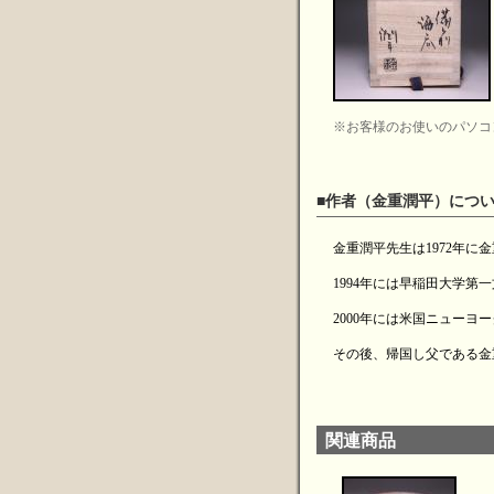
※お客様のお使いのパソコ
■作者（金重潤平）につ
金重潤平先生は1972年
1994年には早稲田大学第
2000年には米国ニュー
その後、帰国し父である金
関連商品