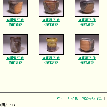
金重潤平 作
金重潤平 作
金重潤平 作
備前酒呑
備前酒呑
備前酒呑
金重潤平 作
金重潤平 作
金重潤平 作
備前湯呑
備前湯呑
備前酒呑
HOME
｜
リンク集
｜
特定商取引表記
｜
市閑谷1813