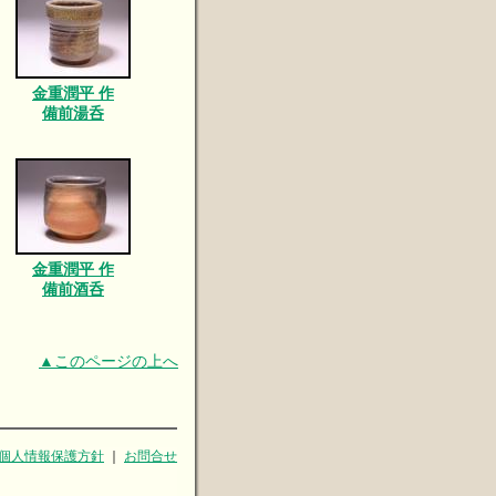
金重潤平 作
備前湯呑
金重潤平 作
備前酒呑
▲このページの上へ
個人情報保護方針
｜
お問合せ