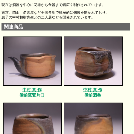
現在は酒器を中心に花器から食器まで幅広く制作されています。
東京、岡山、名古屋など全国各地で積極的に個展を開かれており、
息子の中村和樹先生との二人展なども開催されています。
関連商品
中村 真 作
中村 真 作
備前窯変片口
備前酒呑