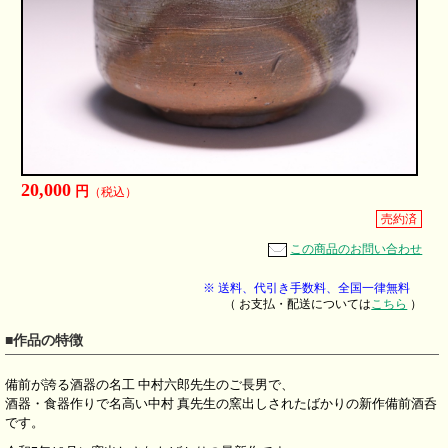
20,000
円
（税込）
売約済
この商品のお問い合わせ
※ 送料、代引き手数料、全国一律無料
（ お支払・配送については
こちら
）
■作品の特徴
備前が誇る酒器の名工 中村六郎先生のご長男で、
酒器・食器作りで名高い中村 真先生の窯出しされたばかりの新作備前酒呑
です。