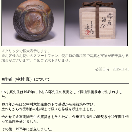
※クリックで拡大表示します。
※お客様のお使いのスマートフォン、使用時の環境等で写真と実物が若干異なる
場合がございます。予めご了承下さいませ。
公開日時：2025-11-13
■作者（中村 真）について
中村 真先生は1949年に中村六郎先生の長男として岡山県備前市で生まれまし
た。
1971年からは父中村六郎先生の下で基礎から備前焼を学び、
土作りから作品制作の技術まで様々な修練を積まれました。
合わせて金重陶陽先生の窯焚きを学ぶため、金重道明先生の窯焚きを10年間手伝
って薫陶を受けました。
その後、1975年に独立しました。