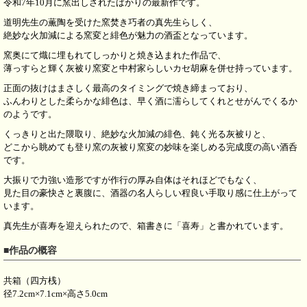
令和7年10月に窯出しされたばかりの最新作です。
道明先生の薫陶を受けた窯焚き巧者の真先生らしく、
絶妙な火加減による窯変と緋色が魅力の酒盃となっています。
窯奥にて熾に埋もれてしっかりと焼き込まれた作品で、
薄っすらと輝く灰被り窯変と中村家らしいカセ胡麻を併せ持っています。
正面の抜けはまさしく最高のタイミングで焼き締まっており、
ふんわりとした柔らかな緋色は、早く酒に濡らしてくれとせがんでくるか
のようです。
くっきりと出た隈取り、絶妙な火加減の緋色、鈍く光る灰被りと、
どこから眺めても登り窯の灰被り窯変の妙味を楽しめる完成度の高い酒呑
です。
大振りで力強い造形ですが作行の厚み自体はそれほどでもなく、
見た目の豪快さと裏腹に、酒器の名人らしい程良い手取り感に仕上がって
います。
真先生が喜寿を迎えられたので、箱書きに「喜寿」と書かれています。
■作品の概容
共箱（四方桟）
径7.2cm×7.1cm×高さ5.0cm