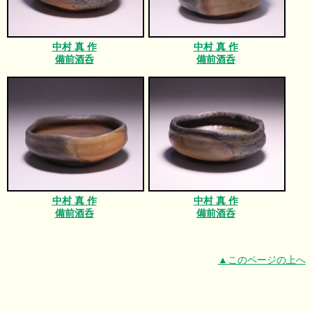
中村 真 作
中村 真 作
備前酒呑
備前酒呑
中村 真 作
中村 真 作
備前酒呑
備前酒呑
▲このページの上へ