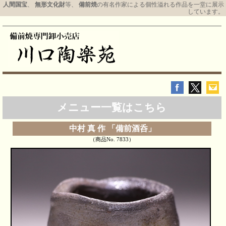
人間国宝
、
無形文化財
等、
備前焼
の有名作家による個性溢れる作品を一堂に展示
しています。
メニュー一覧はこちら
中村 真 作 「備前酒呑」
（商品No. 7833）