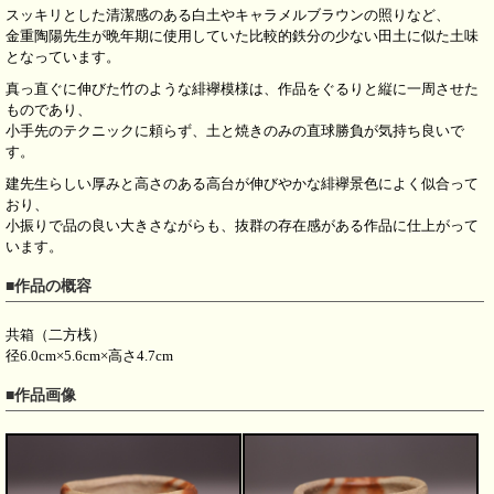
スッキリとした清潔感のある白土やキャラメルブラウンの照りなど、
金重陶陽先生が晩年期に使用していた比較的鉄分の少ない田土に似た土味
となっています。
真っ直ぐに伸びた竹のような緋襷模様は、作品をぐるりと縦に一周させた
ものであり、
小手先のテクニックに頼らず、土と焼きのみの直球勝負が気持ち良いで
す。
建先生らしい厚みと高さのある高台が伸びやかな緋襷景色によく似合って
おり、
小振りで品の良い大きさながらも、抜群の存在感がある作品に仕上がって
います。
■作品の概容
共箱（二方桟）
径6.0cm×5.6cm×高さ4.7cm
■作品画像