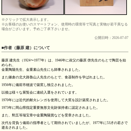
※クリックで拡大表示します。
※お客様のお使いのスマートフォン、使用時の環境等で写真と実物が若干異なる
場合がございます。予めご了承下さいませ。
公開日時：2026-07-07
■作者（藤原 建）について
藤原 建先生（1924〜1977年）は、1946年に叔父の藤原 啓先生のもとで陶芸を始
められ、
金重陶陽先生、金重素山先生にも師事されました。
また鎌倉の北大路魯山人先生のもとで、食器制作を学ばれました。
1956年に備前市穂波で築窯し独立されました。
以後は様々な展覧会に連続入選をされています。
1970年には近代的耐火レンガを使用して大窯を設計築窯されました。
1973年に岡山県指定重要無形文化財保持者に認定されました。
また、勲五等瑞宝章や金重陶陽賞などを受章されました。
次代を背負う備前の指導者として期待されていましたが、1977年に53才の若さで
逝去されました。