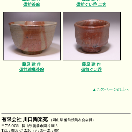
備前茶碗
備前ぐい呑 二客
藤原 建 作
藤原 建 作
備前緋襷茶碗
備前ぐい呑
▲このページの上へ
有限会社 川口陶楽苑
（岡山県 備前焼陶友会会員）
〒705-0036 岡山県備前市閑谷1813
TEL：0869-67-2210（9：30～21：00）