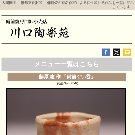
人間国宝
、
無形文化財
等、
備前焼
の有名作家による個性溢れる作品を一堂に展示
しています。
メニュー一覧はこちら
藤原 建 作 「備前ぐい呑」
（商品No. 8056）