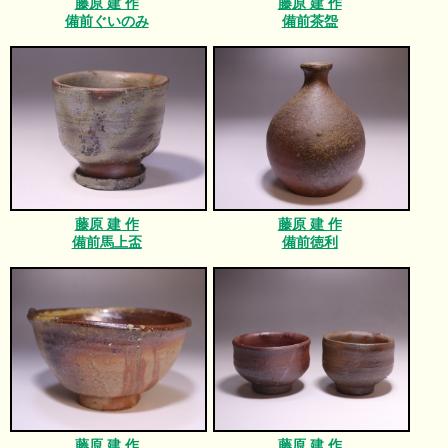
藤原 建 作
藤原 建 作
備前ぐいのみ
備前茶盌
藤原 建 作
藤原 建 作
備前馬上盃
備前徳利
藤原 建 作
藤原 建 作