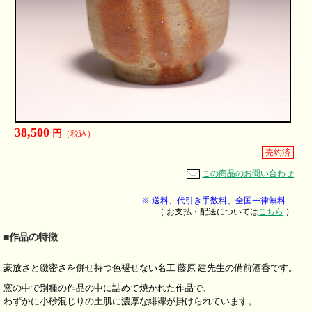
38,500
円
（税込）
売約済
この商品のお問い合わせ
※ 送料、代引き手数料、全国一律無料
（ お支払・配送については
こちら
）
■作品の特徴
豪放さと緻密さを併せ持つ色褪せない名工 藤原 建先生の備前酒呑です。
窯の中で別種の作品の中に詰めて焼かれた作品で、
わずかに小砂混じりの土肌に濃厚な緋襷が掛けられています。